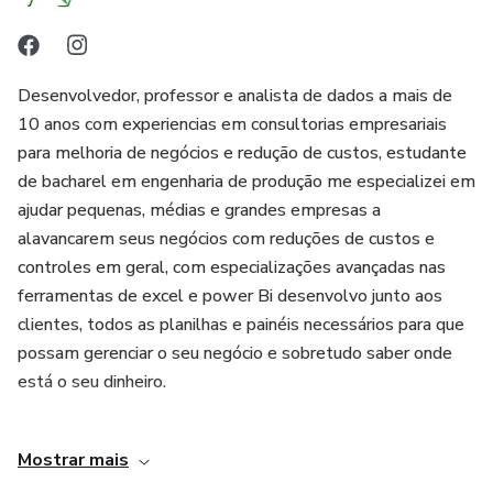
Desenvolvedor, professor e analista de dados a mais de
10 anos com experiencias em consultorias empresariais
para melhoria de negócios e redução de custos, estudante
de bacharel em engenharia de produção me especializei em
ajudar pequenas, médias e grandes empresas a
alavancarem seus negócios com reduções de custos e
controles em geral, com especializações avançadas nas
ferramentas de excel e power Bi desenvolvo junto aos
clientes, todos as planilhas e painéis necessários para que
possam gerenciar o seu negócio e sobretudo saber onde
está o seu dinheiro.
Como multiplicar conhecimento também é aprender, tenho
Mostrar mais
muitos alunos formados em meus cursos que os ajudaram