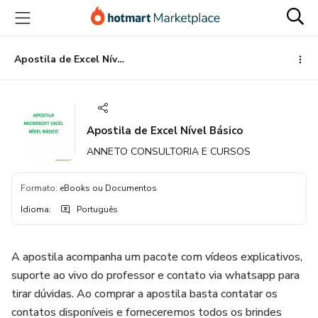
Ir
Ir
Ir
para
para
para
o
o
o
conteúdo
pagamento
rodapé
Apostila de Excel Nível Básico
principal
Apostila de Excel Nível Básico
ANNETO CONSULTORIA E CURSOS
Formato
:
eBooks ou Documentos
Idioma
:
Português
A apostila acompanha um pacote com vídeos explicativos,
suporte ao vivo do professor e contato via whatsapp para
tirar dúvidas. Ao comprar a apostila basta contatar os
contatos disponíveis e forneceremos todos os brindes