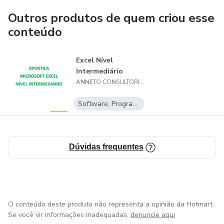
a trilhar lindas caminhadas profissionais dentro de suas
empresas.
Outros produtos de quem criou esse
conteúdo
Excel Nível
Intermediário
ANNETO CONSULTORIA E CURSOS
Software, Programas para baixar
Dúvidas frequentes
O conteúdo deste produto não representa a opinião da Hotmart.
Se você vir informações inadequadas,
denuncie aqui