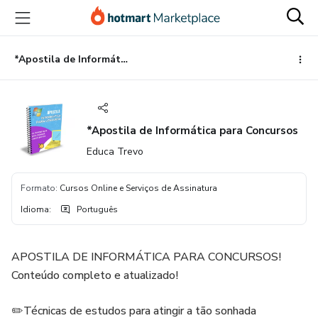
Ir
Ir
Ir
para
para
para
o
o
o
conteúdo
pagamento
rodapé
*Apostila de Informática para Concursos
principal
*Apostila de Informática para Concursos
Educa Trevo
Formato
:
Cursos Online e Serviços de Assinatura
Idioma
:
Português
APOSTILA DE INFORMÁTICA PARA CONCURSOS!
Conteúdo completo e atualizado!
✏️Técnicas de estudos para atingir a tão sonhada