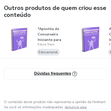
praticar e aprimorar sua aprendizagem. Isso ajuda a
Outros produtos de quem criou esse
consolidar o conhecimento adquirido e a aumentar a
conteúdo
confiança do estudante para enfrentar os desafios dos
concursos.
*Apostila do
A
Concurseiro
C
Iniciante para
I
Educa Trevo
E
Concursos
C
Educacional
Dúvidas frequentes
O conteúdo deste produto não representa a opinião da Hotmart.
Se você vir informações inadequadas,
denuncie aqui