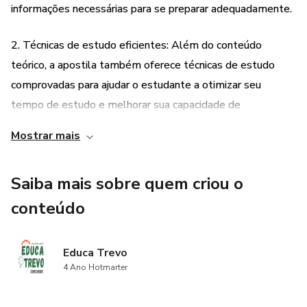
informações necessárias para se preparar adequadamente.
2. Técnicas de estudo eficientes: Além do conteúdo
teórico, a apostila também oferece técnicas de estudo
comprovadas para ajudar o estudante a otimizar seu
tempo de estudo e melhorar sua capacidade de
aprendizado. Isso permite que o estudante desenvolva
Mostrar mais
uma estratégia de estudo eficiente e aumente suas
chances de aprovação.
Saiba mais sobre quem criou o
3. Exercícios com gabarito e questões para exercitar a
conteúdo
aprendizagem: A apostila inclui uma variedade de
exercícios práticos com gabarito, permitindo que o
Educa Trevo
estudante teste seus conhecimentos e identifique áreas
4 Ano Hotmarter
que precisam de mais estudo. Além disso, também são
fornecidas questões adicionais para que o estudante possa