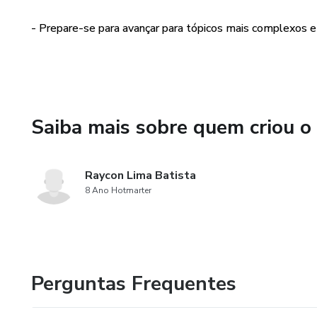
desenvolvimento, como o Dev C
- Prepare-se para avançar para tópicos mais complexos
a configurarem o seu ambiente
especialmente útil para aque
as ferramentas de desenvolv
Ao final da apostila, os leit
Saiba mais sobre quem criou o
um projeto final. Esse projet
conteúdo e permite que os le
linguagem C.
Raycon Lima Batista
8 Ano Hotmarter
Perguntas Frequentes