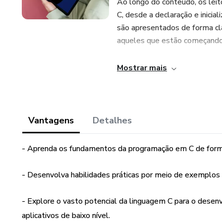
Ao longo do conteúdo, os leit
C, desde a declaração e inicia
são apresentados de forma cl
aqueles que estão começando
Uma das características mais 
Mostrar mais
explicar os conceitos teóricos
para que os leitores possam a
experiência de aprendizado mai
e habilidade na linguagem C.
Vantagens
Detalhes
Outro ponto importante aborda
- Aprenda os fundamentos da programação em C de forma 
leitores aprenderão sobre estru
repetição, como o "for", o "wh
- Desenvolva habilidades práticas por meio de exemplos e
controlar o fluxo de execução
algoritmos mais complexos e e
- Explore o vasto potencial da linguagem C para o desenv
aplicativos de baixo nível.
Além disso, a apostila forne