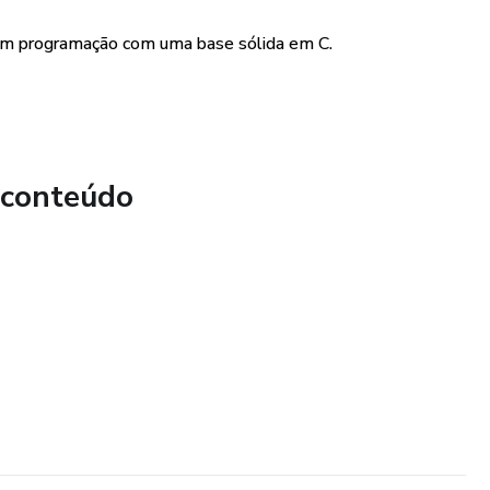
, Code::Blocks e Visual Studio Code, para ajudar os leitores
 em programação com uma base sólida em C.
 de programação de forma rápida e fácil. Isso é
les que estão começando e ainda não têm familiaridade com
imento.
ores têm a oportunidade de aplicar tudo o que aprenderam em
 conteúdo
o engloba todos os conceitos apresentados ao longo do
itores demonstrem sua compreensão e habilidade na