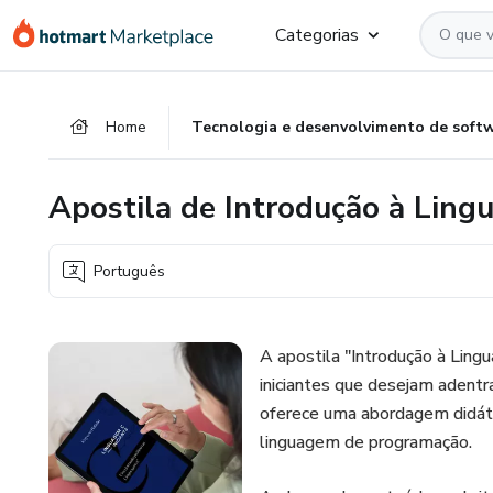
Ir
Ir
Ir
Categorias
para
para
para
o
o
o
conteúdo
pagamento
rodapé
Home
Tecnologia e desenvolvimento de soft
principal
Apostila de Introdução à Lin
Português
A apostila "Introdução à Lin
iniciantes que desejam adentr
oferece uma abordagem didátic
linguagem de programação.