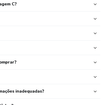
uagem C?
comprar?
rmações inadequadas?