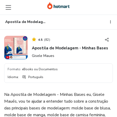
Ir
Ir
Ir
para
para
para
o
o
o
conteúdo
pagamento
rodapé
Apostila de Modelagem - Minhas Bases
principal
4.5
(
82
)
Apostila de Modelagem - Minhas Bases
Gisele Maues
Formato
:
eBooks ou Documentos
Idioma
:
Português
Na Apostila de Modelagem - Minhas Bases eu, Gisele
Maués, vou te ajudar a entender tudo sobre a construção
das principais bases de modelagem: molde base de blusa,
molde base de manga, molde base de camisa feminina,