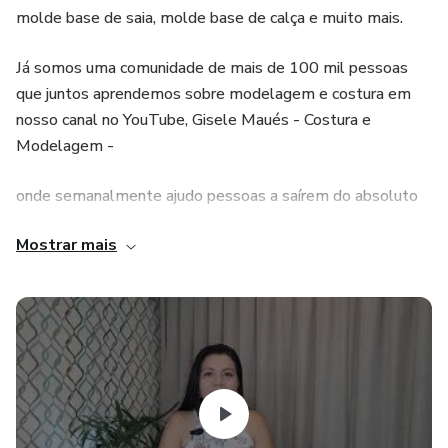
molde base de saia, molde base de calça e muito mais.
Já somos uma comunidade de mais de 100 mil pessoas
que juntos aprendemos sobre modelagem e costura em
nosso canal no YouTube, Gisele Maués - Costura e
Modelagem -
onde semanalmente ajudo pessoas a saírem do absoluto
zero a confeccionarem as suas próprias peças de roupas
Mostrar mais
passo a passo.