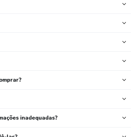
comprar?
rmações inadequadas?
ê-las?