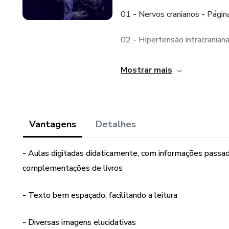
01 - Nervos cranianos - Págin
02 - Hipertensão intracranian
03 - Epilepsias - Página 66
Mostrar mais
04 - Propedêutica neurológica
05 - Coma - Página 81
Vantagens
Detalhes
06 - Patologias da coluna e 
- Aulas digitadas didaticamente, com informações passa
07 - Demências - Página 132
complementações de livros
08 - Cefaleias - Página 149
- Texto bem espaçado, facilitando a leitura
Revisão de neuroanatomia top
- Diversas imagens elucidativas