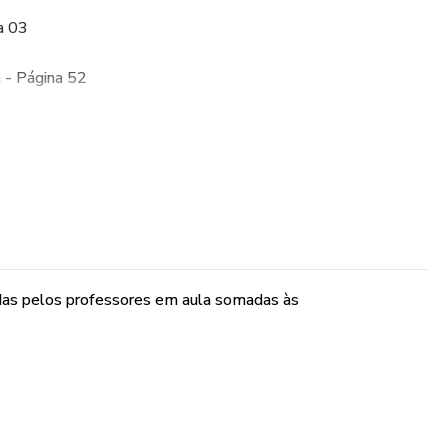
a 03
a - Página 52
 - Página 78
medula - Página 98
das pelos professores em aula somadas às
ográfica (Snell) - Página 180