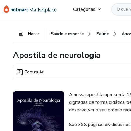
Ir
Ir
Ir
Categorias
para
para
para
o
o
o
conteúdo
pagamento
rodapé
Home
Saúde e esporte
Saúde
Apos
principal
Apostila de neurologia
Português
A nossa apostila apresenta 16
digitadas de forma didática, d
desenvolver o seu próprio raci
São 398 páginas divididas nos