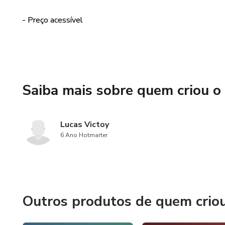
09 - Tumores medulares - Pá
- Preço acessível
10 - Acidente vascular cerebr
11 - Trauma cranioencefálico
Saiba mais sobre quem criou o
12 - Distúrbios do movimento
13 - Doenças neuromusculare
Lucas Victoy
6 Ano Hotmarter
14 - Doença cerebrovascular 
15 - Infecções do SNC - Pági
16 - Doenças desmielinizante
Outros produtos de quem crio