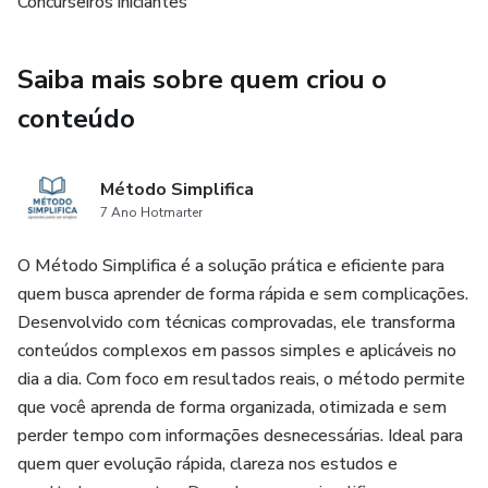
Concurseiros iniciantes
✔ Conteúdo essencial de Português para concursos
Saiba mais sobre quem criou o
✔ Explicações simples e fáceis de entender
conteúdo
✔ Resumos organizados
✔ Exemplos práticos
Método Simplifica
7 Ano Hotmarter
✔ Material ideal para leitura e anotações
O Método Simplifica é a solução prática e eficiente para
quem busca aprender de forma rápida e sem complicações.
Para quem é este guia:
Desenvolvido com técnicas comprovadas, ele transforma
Estudantes iniciantes ou intermediários
conteúdos complexos em passos simples e aplicáveis no
dia a dia. Com foco em resultados reais, o método permite
Concurseiros de nível médio e básico
que você aprenda de forma organizada, otimizada e sem
perder tempo com informações desnecessárias. Ideal para
Pessoas que estudam em casa e precisam de um material
quem quer evolução rápida, clareza nos estudos e