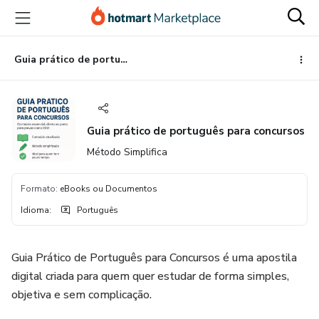
Ir
Ir
Ir
para
para
para
o
o
o
conteúdo
pagamento
rodapé
Guia prático de português para concursos
principal
Guia prático de português para concursos
Método Simplifica
Formato
:
eBooks ou Documentos
Idioma
:
Português
Guia Prático de Português para Concursos é uma apostila
digital criada para quem quer estudar de forma simples,
objetiva e sem complicação.