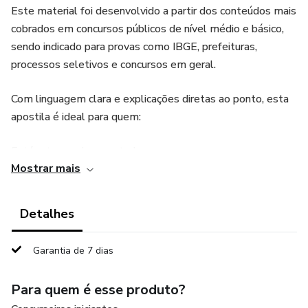
Este material foi desenvolvido a partir dos conteúdos mais
cobrados em concursos públicos de nível médio e básico,
sendo indicado para provas como IBGE, prefeituras,
processos seletivos e concursos em geral.
Com linguagem clara e explicações diretas ao ponto, esta
apostila é ideal para quem:
Está retomando os estudos
Mostrar mais
Tem dificuldade em Português
Detalhes
Não sabe por onde começar
Garantia de 7 dias
Tem pouco tempo para estudar
Para quem é esse produto?
O que você vai encontrar neste material: