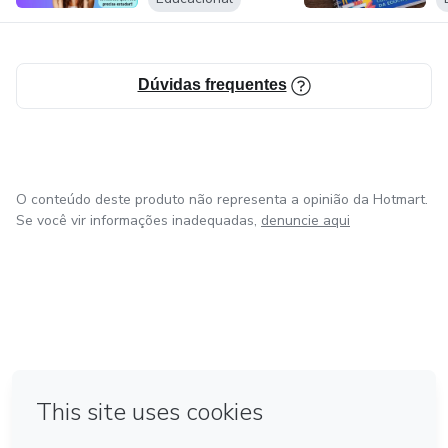
Dúvidas frequentes
O conteúdo deste produto não representa a opinião da Hotmart.
Se você vir informações inadequadas,
denuncie aqui
em Bogotá
em Amsterdam
em Madrid
na Cidade do México
Feito com
❤
em Belo Horizonte