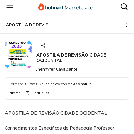
Ir
Ir
Ir
para
para
para
o
o
o
conteúdo
pagamento
rodapé
APOSTILA DE REVISÃO CIDADE OCIDENTAL
principal
APOSTILA DE REVISÃO CIDADE
OCIDENTAL
Jhennyfer Cavalcante
Formato
:
Cursos Online e Serviços de Assinatura
Idioma
:
Português
APOSTILA DE REVISÃO CIDADE OCIDENTAL
Conhecimentos Específicos de Pedagogia Professor