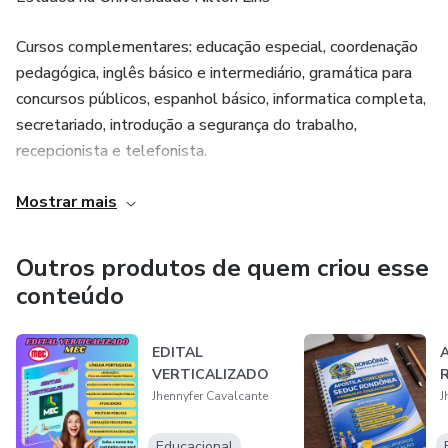
Cursos complementares: educação especial, coordenação
pedagógica, inglês básico e intermediário, gramática para
concursos públicos, espanhol básico, informatica completa,
secretariado, introdução a segurança do trabalho,
recepcionista e telefonista.
Trabalhou na empresa: Centro Educacional Algaranhães
Mostrar mais
Brasil ( professora de educação infatil)
Outros produtos de quem criou esse
Trabalhou na empresa MultCursos: ( professora de cursos
conteúdo
profissionalizantes
EDITAL
VERTICALIZADO
Jhennyfer Cavalcante
J
Educacional