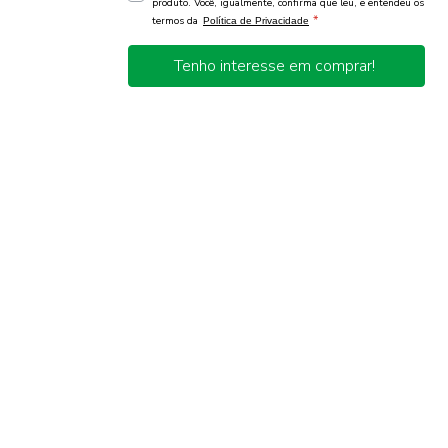
produto. Você, igualmente, confirma que leu, e entendeu os
*
termos da
Política de Privacidade
Tenho interesse em comprar!