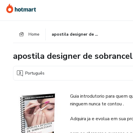
Ir
Ir
Ir
para
para
para
o
o
o
conteúdo
pagamento
rodapé
Home
apostila designer de sobrancelhas
principal
apostila designer de sobrance
Português
Guia introdutorio para quem qu
ninguem nunca te contou .
Adquira ja e evolua em sua pro