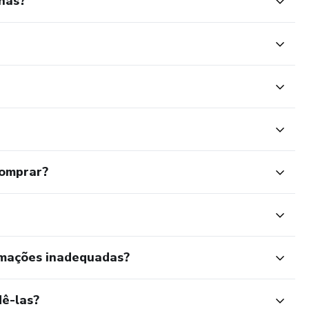
has?
comprar?
rmações inadequadas?
ê-las?