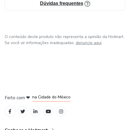
Dúvidas frequentes
O conteúdo deste produto não representa a opinião da Hotmart.
Se você vir informações inadequadas,
denuncie aqui
em Bogotá
em Amsterdam
em Madrid
na Cidade do México
Feito com
❤
em Belo Horizonte