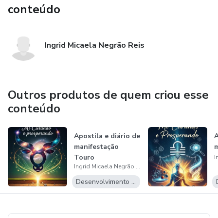
conteúdo
Ingrid Micaela Negrão Reis
Outros produtos de quem criou esse
conteúdo
Apostila e diário de
A
manifestação
m
Touro
Ingrid Micaela Negrão Reis
Desenvolvimento Pessoal