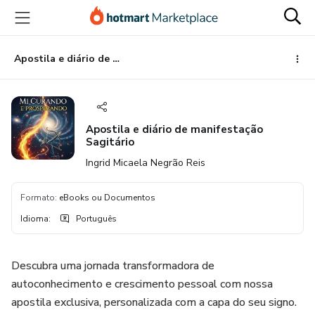
Ir
Ir
Ir
para
para
para
o
o
o
conteúdo
pagamento
rodapé
Apostila e diário de manifestação Sagitário
principal
Apostila e diário de manifestação
Sagitário
Ingrid Micaela Negrão Reis
Formato
:
eBooks ou Documentos
Idioma
:
Português
Descubra uma jornada transformadora de
autoconhecimento e crescimento pessoal com nossa
apostila exclusiva, personalizada com a capa do seu signo.