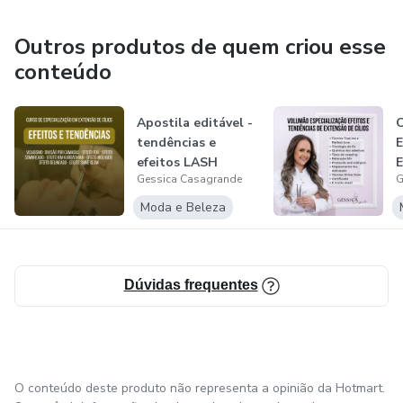
Outros produtos de quem criou esse
conteúdo
Apostila editável -
C
tendências e
E
efeitos LASH
E
Gessica Casagrande
G
DESIGNER
T
E
Moda e Beleza
Dúvidas frequentes
O conteúdo deste produto não representa a opinião da Hotmart.