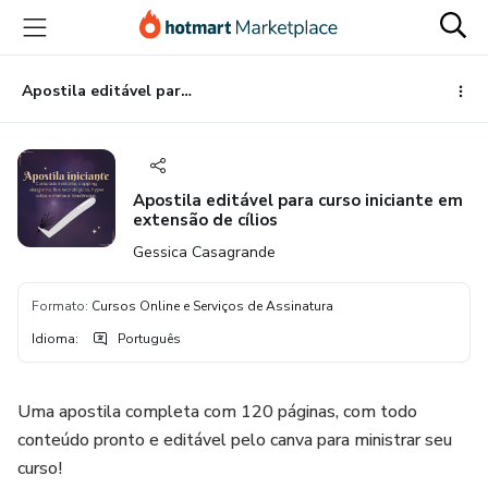
Ir
Ir
Ir
para
para
para
o
o
o
conteúdo
pagamento
rodapé
Apostila editável para curso iniciante em extensão de cílios
principal
Apostila editável para curso iniciante em
extensão de cílios
Gessica Casagrande
Formato
:
Cursos Online e Serviços de Assinatura
Idioma
:
Português
Uma apostila completa com 120 páginas, com todo
conteúdo pronto e editável pelo canva para ministrar seu
curso!