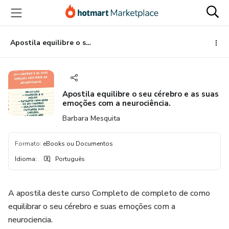
Ir
Ir
Ir
para
para
para
o
o
o
conteúdo
pagamento
rodapé
Apostila equilibre o seu cérebro e as suas emoções com a neurociência.
principal
Apostila equilibre o seu cérebro e as suas
emoções com a neurociência.
Barbara Mesquita
Formato
:
eBooks ou Documentos
Idioma
:
Português
A apostila deste curso Completo de completo de como
equilibrar o seu cérebro e suas emoções com a
neurociencia.