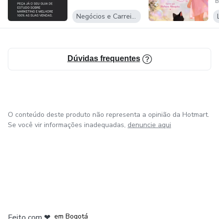
B
Negócios e Carreira
Dúvidas frequentes
O conteúdo deste produto não representa a opinião da Hotmart.
Se você vir informações inadequadas,
denuncie aqui
em Amsterdam
em Madrid
em Bogotá
Feito com
❤