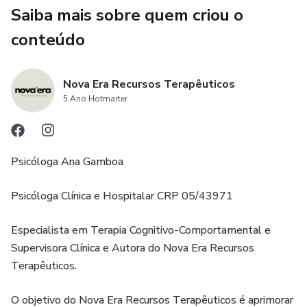
✔️ Técnicas de reestruturação cognitiva
Saiba mais sobre quem criou o
✔️ Técnicas de relaxamento e distração
conteúdo
✔️ Psicoeducação do medo real e medo imaginário
Nova Era Recursos Terapêuticos
5 Ano Hotmarter
✔️ Dessensibilização sistemática (com plano de
exposição!)
✔️ Atividades lúdicas e divertidas
Psicóloga Ana Gamboa
✔️ Certificado de Coragem para o paciente levar pra casa!
Psicóloga Clínica e Hospitalar CRP 05/43971
Material com acesso imediato, vitalício, pronto para
Especialista em Terapia Cognitivo-Comportamental e
imprimir e utilizar quantas vezes precisar.
Supervisora Clínica e Autora do Nova Era Recursos
Terapêuticos.
O objetivo do Nova Era Recursos Terapêuticos é aprimorar