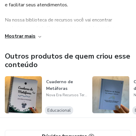
e facilitar seus atendimentos.
Na nossa biblioteca de recursos você vai encontrar
materiais para trabalhar com crianças, adolescentes,
adultos e idosos.
Mostrar mais
Os recursos terapêuticos são ótimas ferramentas
Outros produtos de quem criou esse
utilizadas para facilitar e aprimorar os seus atendimentos.
conteúdo
Eles auxiliam no desenvolvimento do vínculo e na
implementação de intervenções específicas.
Cuaderno de
C
Metáforas
d
Nova Era Recursos Terapêuticos
Para ter acesso a todos nossos recursos, basta acessar
nosso catálogo no link: https://linktr.ee/novaerarecursos
Educacional
ou através do nosso Instagram: @novaerarecursos