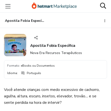
Ir
Ir
Ir
para
para
para
o
o
o
conteúdo
pagamento
rodapé
Apostila Fobia Específica
principal
Apostila Fobia Específica
Nova Era Recursos Terapêuticos
Formato
:
eBooks ou Documentos
Idioma
:
Português
Você atende crianças com medo excessivo de cachorro,
agulha, altura, escuro, insetos, elevador, trovão… e se
sente perdida na hora de intervir?