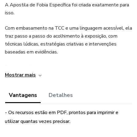
A Apostila de Fobia Específica foi criada exatamente para
isso.
Com embasamento na TCC e uma linguagem acessível, ela
traz passo a passo do acolhimento à exposição, com
técnicas lúdicas, estratégias criativas e intervenções
baseadas em evidências.
Essa apostila vai otimizar suas sessões, aprimorar sua
Mostrar mais
atuação terapêutica e fortalecer o vínculo com seus
pacientes, especialmente em casos de medo intenso e
evitativo diante de situações ou objetos específicos. A
Vantagens
Detalhes
Apostila traz recursos para trabalhar fobias de cachorros,
insetos, escuro, trovão, elevador e de sangue.
- Os recursos estão em PDF, prontos para imprimir e
utilizar quantas vezes precisar.
Recursos que você vai receber: