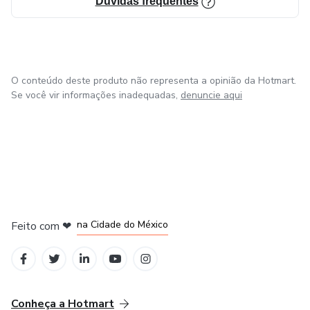
Dúvidas frequentes
O conteúdo deste produto não representa a opinião da Hotmart.
Se você vir informações inadequadas,
denuncie aqui
em Bogotá
em Amsterdam
em Madrid
na Cidade do México
Feito com
❤
em Belo Horizonte
Conheça a Hotmart