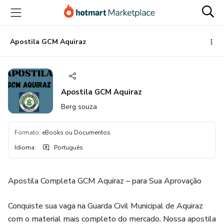
Ir
Ir
Ir
para
para
para
o
o
o
conteúdo
pagamento
rodapé
Apostila GCM Aquiraz
principal
Apostila GCM Aquiraz
Berg souza
Formato
:
eBooks ou Documentos
Idioma
:
Português
Apostila Completa GCM Aquiraz – para Sua Aprovação
Conquiste sua vaga na Guarda Civil Municipal de Aquiraz
com o material mais completo do mercado. Nossa apostila