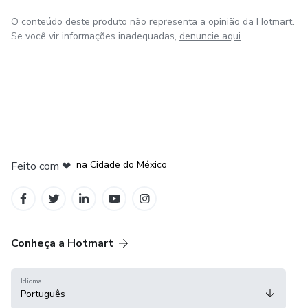
O conteúdo deste produto não representa a opinião da Hotmart.
Se você vir informações inadequadas,
denuncie aqui
em Bogotá
em Amsterdam
em Madrid
na Cidade do México
Feito com
❤
em Belo Horizonte
Conheça a Hotmart
Idioma
Português