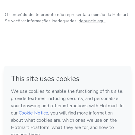
ancestralidade e revelar os segredos espirituais e culturais
que podem transformar vidas.
O conteúdo deste produto não representa a opinião da Hotmart.
Se você vir informações inadequadas,
denuncie aqui
Seja muito bem-vindo(a) ao meu universo! 🌟
em Amsterdam
em Madrid
em Bogotá
Feito com
❤
em Belo Horizonte
na Cidade do México
Conheça a Hotmart
Idioma
Português