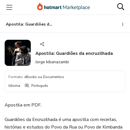
Ir
Ir
Ir
para
para
para
o
o
o
conteúdo
pagamento
rodapé
Apostila: Guardiões da encruzilhada
principal
Apostila: Guardiões da encruzilhada
Jorge kibanazambi
Formato
:
eBooks ou Documentos
Idioma
:
Português
Apostila em PDF.
Guardiões da Encruzilhada é uma apostila com receitas,
histórias e estudos do Povo da Rua ou Povo de Kimbanda