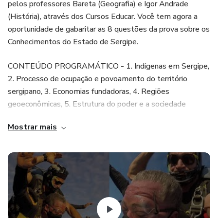
pelos professores Bareta (Geografia) e Igor Andrade
(História), através dos Cursos Educar. Você tem agora a
oportunidade de gabaritar as 8 questões da prova sobre os
Conhecimentos do Estado de Sergipe.
CONTEÚDO PROGRAMÁTICO - 1. Indígenas em Sergipe,
2. Processo de ocupação e povoamento do território
sergipano, 3. Economias fundadoras, 4. Regiões
geoeconômicas, 5. Estrutura do poder e a sociedade
colonial sergipana, 6. Sergipe nas sucessivas fases da
Mostrar mais
República Brasileira, 7. Condicionantes geoambientais
(clima, recursos minerais, relevo e solo, recursos hídricos,
vegetação), 8. Dinâmica populacional, 9. Rede urbana e
organização do espaço, 10. Formação metropolitana de
Aracaju, 11. Política, sociedade e economia no Sergipe
contemporâneo, 12. Potencialidades e perspectivas para o
desenvolvimento econômico e social, 13. Formação e