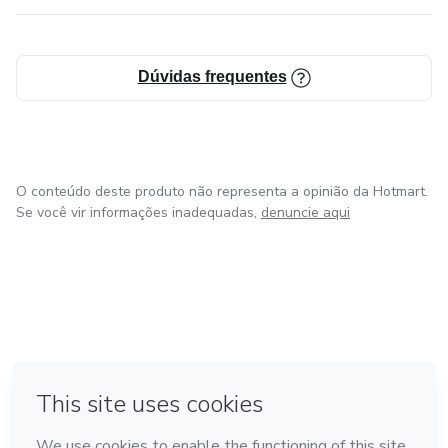
Dúvidas frequentes
O conteúdo deste produto não representa a opinião da Hotmart.
Se você vir informações inadequadas,
denuncie aqui
em Madrid
em Amsterdam
Feito com
❤
em Belo Horizonte
na Cidade do México
em Bogotá