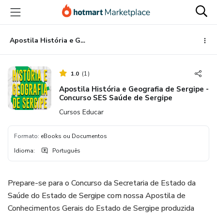
Ir
Ir
Ir
para
para
para
o
o
o
conteúdo
pagamento
rodapé
Apostila História e Geografia de Sergipe - Concurso SES Saúde de Sergipe
principal
1.0
(
1
)
Apostila História e Geografia de Sergipe -
Concurso SES Saúde de Sergipe
Cursos Educar
Formato
:
eBooks ou Documentos
Idioma
:
Português
Prepare-se para o Concurso da Secretaria de Estado da
Saúde do Estado de Sergipe com nossa Apostila de
Conhecimentos Gerais do Estado de Sergipe produzida