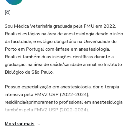
Sou Médica Veterinária graduada pela FMU em 2022.
Realizei estágios na área de anestesiologia desde o início
da faculdade, e estágio obrigatório na Universidade do
Porto em Portugal com ênfase em anestesiologia.
Realizei também duas iniciações científicas durante a
graduação, na área de saúde/sanidade animal no Instituto
Biológico de São Paulo.
Possuo especialização em anestesiologia, dor e terapia
intensiva pela FMVZ USP (2022-2024),
residência/aprimoramento profissional em anestesiologia
também pela FMVZ USP (2022-2024).
Mostrar mais
Atualmente estou cursando nova pós graduação em