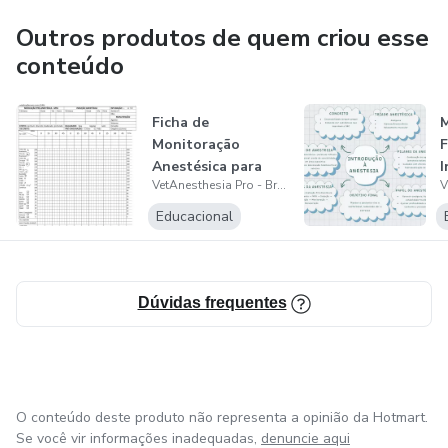
cardiologia pela UFAPE (2024-2026), atuo como
anestesiologista em hospitais veterinários em São Paulo
Outros produtos de quem criou esse
capital (desde 2023) e com produção de conteúdo voltado
conteúdo
para estudantes e profissionais na área de medicina
veterinária!
Ficha de
M
Monitoração
F
Anestésica para
I
VetAnesthesia Pro - Bruna Vendramel
médicos
a
veterinários
Educacional
Dúvidas frequentes
O conteúdo deste produto não representa a opinião da Hotmart.
Se você vir informações inadequadas,
denuncie aqui