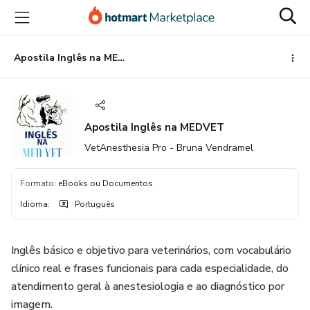
Ir
Ir
Ir
para
para
para
o
o
o
conteúdo
pagamento
rodapé
Apostila Inglês na MEDVET
principal
Apostila Inglês na MEDVET
VetAnesthesia Pro - Bruna Vendramel
Formato
:
eBooks ou Documentos
Idioma
:
Português
Inglês básico e objetivo para veterinários, com vocabulário
clínico real e frases funcionais para cada especialidade, do
atendimento geral à anestesiologia e ao diagnóstico por
imagem.