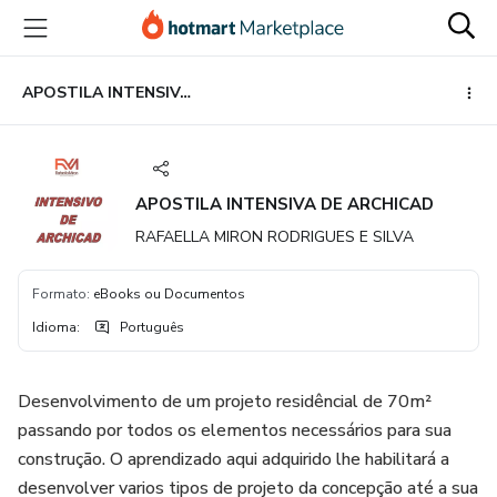
Ir
Ir
Ir
para
para
para
o
o
o
conteúdo
pagamento
rodapé
APOSTILA INTENSIVA DE ARCHICAD
principal
APOSTILA INTENSIVA DE ARCHICAD
RAFAELLA MIRON RODRIGUES E SILVA
Formato
:
eBooks ou Documentos
Idioma
:
Português
Desenvolvimento de um projeto residêncial de 70m²
passando por todos os elementos necessários para sua
construção. O aprendizado aqui adquirido lhe habilitará a
desenvolver varios tipos de projeto da concepção até a sua