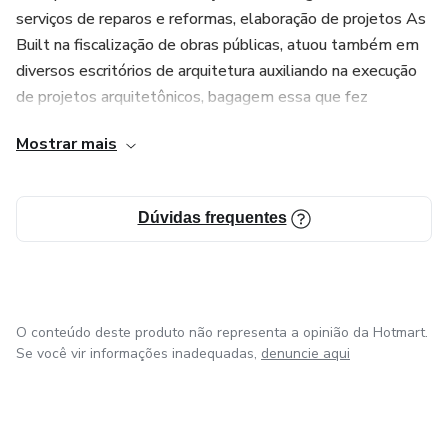
serviços de reparos e reformas, elaboração de projetos As
Built na fiscalização de obras públicas, atuou também em
diversos escritórios de arquitetura auxiliando na execução
de projetos arquitetônicos, bagagem essa que fez
aumentar ainda mais o desejo de realizar seu sonho de se
Mostrar mais
tornar Arquiteta e Urbanista.
Desenvolve todos seus projetos e demais serviços
Dúvidas frequentes
utilizando a tecnologia BIM (Building Information
Modeling).
O conteúdo deste produto não representa a opinião da Hotmart.
Se você vir informações inadequadas,
denuncie aqui