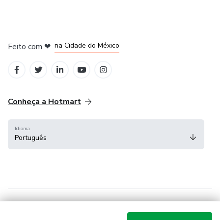
em Bogotá
em Amsterdam
em Madrid
na Cidade do México
Feito com
❤
em Belo Horizonte
Conheça a Hotmart
Idioma
Português
Central de ajuda
Termos
Privacidade
Cookies