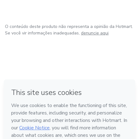
O conteúdo deste produto não representa a opinião da Hotmart.
Se você vir informações inadequadas,
denuncie aqui
em Amsterdam
em Madrid
em Bogotá
Feito com
❤
em Belo Horizonte
na Cidade do México
Conheça a Hotmart