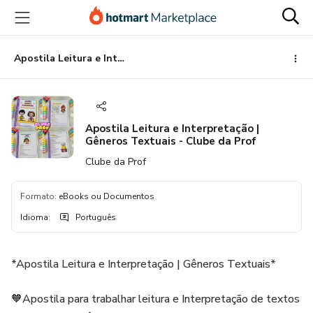
Ir
Ir
Ir
para
para
para
o
o
o
conteúdo
pagamento
rodapé
Apostila Leitura e Interpretação | Gêneros Textuais - Clube da Prof
principal
Apostila Leitura e Interpretação |
Gêneros Textuais - Clube da Prof
Clube da Prof
Formato
:
eBooks ou Documentos
Idioma
:
Português
*Apostila Leitura e Interpretação | Gêneros Textuais*
🧡Apostila para trabalhar leitura e Interpretação de textos