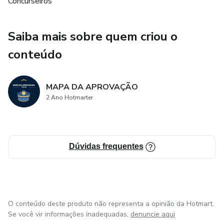
Concurseiros
edital, direto à aprovação desejada. Prepare-se para
enfrentar o concurso da PMPB com confiança, domínio do
conteúdo e familiaridade com os desafios reais que
Saiba mais sobre quem criou o
encontrará. Não deixe a oportunidade escapar - agarre a
conteúdo
"Apostila Mapa da Aprovação - PMPB" e trace seu
caminho rumo ao sucesso profissional. A sua aprovação
começa aqui.
MAPA DA APROVAÇÃO
2 Ano Hotmarter
Dúvidas frequentes
O conteúdo deste produto não representa a opinião da Hotmart.
Se você vir informações inadequadas,
denuncie aqui