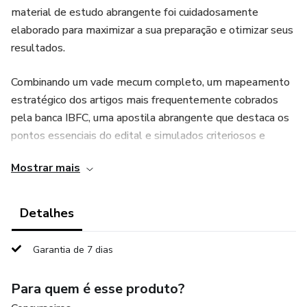
material de estudo abrangente foi cuidadosamente
elaborado para maximizar a sua preparação e otimizar seus
resultados.
Combinando um vade mecum completo, um mapeamento
estratégico dos artigos mais frequentemente cobrados
pela banca IBFC, uma apostila abrangente que destaca os
pontos essenciais do edital e simulados criteriosos e
periódicos, nossa apostila oferece uma abordagem
Mostrar mais
holística para a sua jornada de preparação. Cada recurso foi
meticulosamente selecionado para fornecer a você uma
visão clara e aprofundada do conteúdo, permitindo que
Detalhes
você se concentre nos tópicos mais relevantes e
desafiadores.
Garantia de 7 dias
Não se trata apenas de um material de estudo, mas sim
Para quem é esse produto?
de um guia confiável que o conduzirá pelo labirinto do