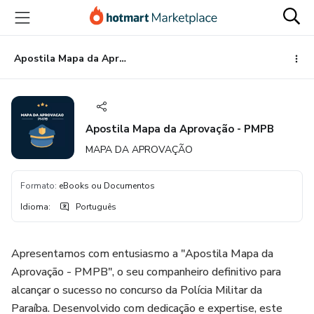
Ir
Ir
Ir
para
para
para
o
o
o
conteúdo
pagamento
rodapé
Apostila Mapa da Aprovação - PMPB
principal
Apostila Mapa da Aprovação - PMPB
MAPA DA APROVAÇÃO
Formato
:
eBooks ou Documentos
Idioma
:
Português
Apresentamos com entusiasmo a "Apostila Mapa da
Aprovação - PMPB", o seu companheiro definitivo para
alcançar o sucesso no concurso da Polícia Militar da
Paraíba. Desenvolvido com dedicação e expertise, este