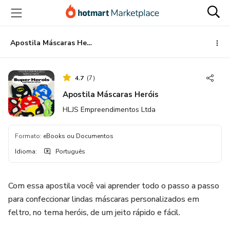
Ir
Ir
Ir
para
para
para
o
o
o
conteúdo
pagamento
rodapé
Apostila Máscaras Heróis
principal
4.7
(
7
)
Apostila Máscaras Heróis
HLJS Empreendimentos Ltda
Formato
:
eBooks ou Documentos
Idioma
:
Português
Com essa apostila você vai aprender todo o passo a passo
para confeccionar lindas máscaras personalizados em
feltro, no tema heróis, de um jeito rápido e fácil.