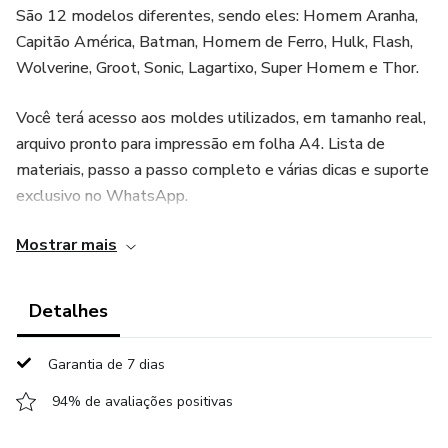
São 12 modelos diferentes, sendo eles: Homem Aranha,
Capitão América, Batman, Homem de Ferro, Hulk, Flash,
Wolverine, Groot, Sonic, Lagartixo, Super Homem e Thor.
Você terá acesso aos moldes utilizados, em tamanho real,
arquivo pronto para impressão em folha A4. Lista de
materiais, passo a passo completo e várias dicas e suporte
exclusivo no WhatsApp.
Mostrar mais
O Dia das Crianças já está próximo e nessa data que cresce
o consumo de produtos infantis é uma excelente
oportunidade para vender esse tipo de artesanato.
Detalhes
Se você já trabalha com feltro ou deseja começar a
Garantia de 7 dias
trabalhar, montando o seu próprio negócio ou gerando uma
renda extra, esse material é pra você.
94% de avaliações positivas