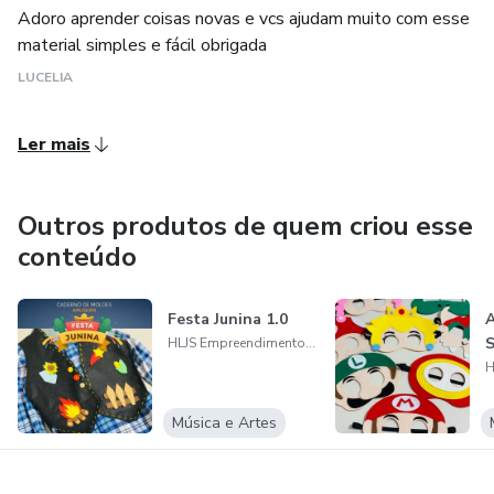
Adoro aprender coisas novas e vcs ajudam muito com esse
material simples e fácil obrigada
LUCELIA
Ler mais
Outros produtos de quem criou esse
conteúdo
Festa Junina 1.0
A
S
HLJS Empreendimentos Ltda
Música e Artes