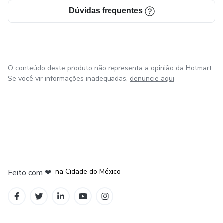
Dúvidas frequentes
O conteúdo deste produto não representa a opinião da Hotmart.
Se você vir informações inadequadas,
denuncie aqui
em Bogotá
em Amsterdam
em Madrid
na Cidade do México
Feito com
❤
em Belo Horizonte