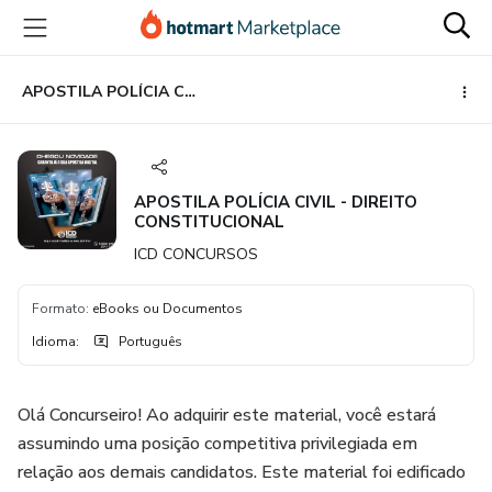
Ir
Ir
Ir
para
para
para
o
o
o
conteúdo
pagamento
rodapé
APOSTILA POLÍCIA CIVIL - DIREITO CONSTITUCIONAL
principal
APOSTILA POLÍCIA CIVIL - DIREITO
CONSTITUCIONAL
ICD CONCURSOS
Formato
:
eBooks ou Documentos
Idioma
:
Português
Olá Concurseiro! Ao adquirir este material, você estará
assumindo uma posição competitiva privilegiada em
relação aos demais candidatos. Este material foi edificado