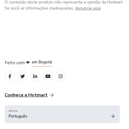
O conteúdo deste produto não representa a opinião da Hotmart.
#eusouicdconcursos
Se você vir informações inadequadas,
denuncie aqui
em Amsterdam
em Madrid
em Bogotá
Feito com
❤
em Belo Horizonte
na Cidade do México
Conheça a Hotmart
Idioma
Português