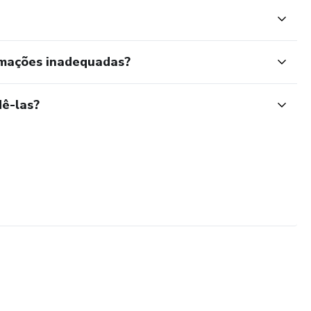
GO I
O II
rmações inadequadas?
O III
ê-las?
OA
A
I