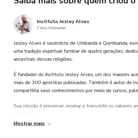
Saiba mais sobre quem criou o
-PÓ PARA TRAZER SAÚDE
-PÓ PARA TRAZER PAZ
Instituto Jesley Alves
7 Ano Hotmarter
-PÓ PARA TRAZER AMOR
Jesley Alves é sacerdote de Umbanda e Quimbanda, escrit
-PÓ PARA FELICIDADE
uma tradição espiritual familiar de quatro gerações, ded
ancestrais dessas religiões.
-PÓ PARA LIMPAR CASA
É fundador do Instituto Jesley Alves, um dos maiores ac
-PÓ PARA CHAMAR CLIEN
mais de 300 apostilas publicadas. Também é autor de livr
compartilha seus conhecimentos por meio de cursos, pale
-PÓ PARA LIVRAR DE VÍCI
Sua missão é preservar, ensinar e transmitir os saberes anc
-PÓ PARA TIRAR PRAGAS 
gerações!
Mostrar mais
-PÓ PARA ADOÇAR PESSO