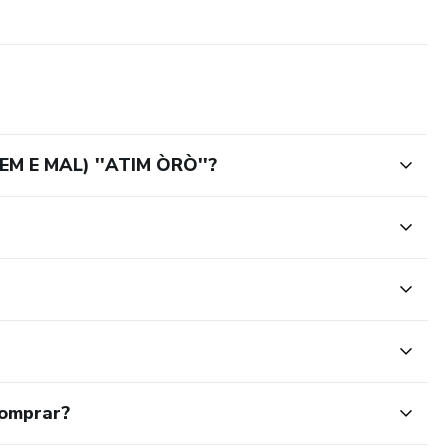
ICO
SOS DE JUSTIÇA
DENTES
REGO
 E MAL) ''ATIM ÒRÒ''?
SOAS
NTE
comprar?