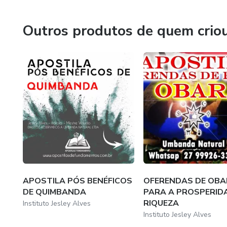
-PÓ PARA VENCER DEMA
Outros produtos de quem crio
-PÓ PARA VITÓRIA
-PÓ PARA ACALMAR AMB
-PÓ PARA ACALMAR UMA
-PÓ PARA SORTE
-PÓ PARA FORTUNAS
-PÓ PARA ESPANTAR EG
APOSTILA PÓS BENÉFICOS
OFERENDAS DE OB
-PÓ PARA LIVRAR DA MO
DE QUIMBANDA
PARA A PROSPERIDA
RIQUEZA
Instituto Jesley Alves
-PÓ PARA LIVRAR DE MAG
Instituto Jesley Alves