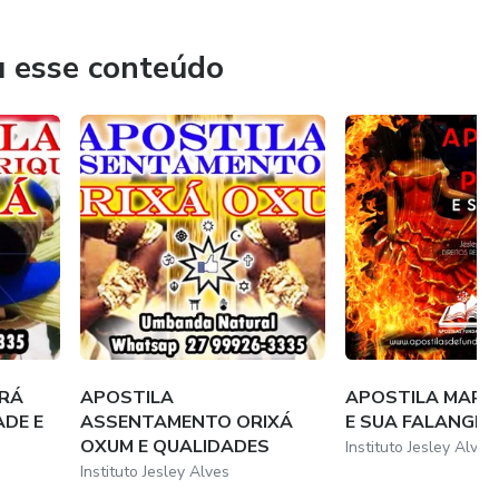
NDA
u esse conteúdo
IENTE
 PESSOA
UM
ARÁ
APOSTILA
APOSTILA MARIA
RTE
DE E
ASSENTAMENTO ORIXÁ
E SUA FALANGE
OXUM E QUALIDADES
Instituto Jesley Alves
IA
Instituto Jesley Alves