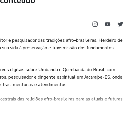
 conteúdo
or e pesquisador das tradições afro-brasileiras. Herdeiro de
ica sua vida à preservação e transmissão dos fundamentos
ervos digitais sobre Umbanda e Quimbanda do Brasil, com
TE
os, pesquisador e dirigente espiritual em Jacaraípe-ES, onde
stras, mentorias e atendimentos.
OS
estrais das religiões afro-brasileiras para as atuais e futuras
DE CASA
AS