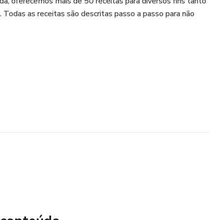
, oferecemos mais de 50 receitas para diversos fins tanto
 Todas as receitas são descritas passo a passo para não
O
RO