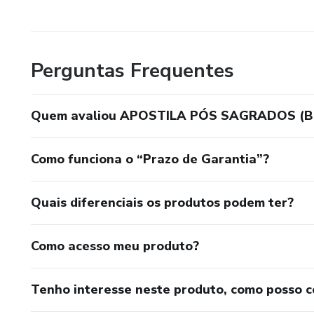
-PÓ PARA LIVRAR DE PÂN
-PÓ PARA VENCER PROCES
Perguntas Frequentes
-PÓ PARA LIVRAR DE ACI
-PÓ PARA ARRUMAR EMP
Quem avaliou APOSTILA PÓS SAGRADOS (BEM
-PÓ PARA ENCANTAR PES
Como funciona o “Prazo de Garantia”?
-PÓ PARA TIRAR INVEJA
Quais diferenciais os produtos podem ter?
-PÓ PARA TIRAR QUEBRA
Como acesso meu produto?
-PÓ PARA SUCESSO
-PÓ MALÉFICO
Tenho interesse neste produto, como posso 