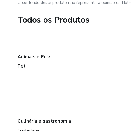
O conteúdo deste produto não representa a opinião da Hotm
-PÓ PARA CAUSAR BRIGAS 
Todos os Produtos
-PÓ DE DESUNIÃO
-PÓ DE SUMIÇO
-PÓ DE LOUCURA
Animais e Pets
-PÓ PARA AFUNDAR
Pet
-PÓ DE PERDAS
-PÓ DE MORTE
-PÓ DE INTRIGAS
Culinária e gastronomia
-PÓ DE AMARRAR PESSO
Confeitaria