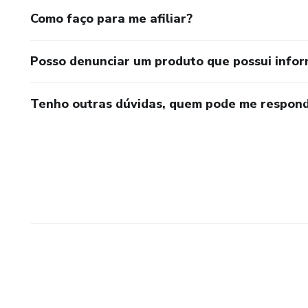
-PÓ PARA DESTRUIR INIMI
Como faço para me afiliar?
-PÓ PARA DESTRUIR INIMIG
Posso denunciar um produto que possui info
-PÓ PARA DESTRUIR INIMIG
Tenho outras dúvidas, quem pode me respond
-PÓ PARA AFASTAR PESS
-PÓ PARA TRAZER DOENÇ
-PÓ PARA SEPARAÇÃO I
-PÓ PARA SEPARAÇÃO II
-PÓ PARA DESTRUIÇÃO
-PÓ PARA CAUSAR BRIGAS 