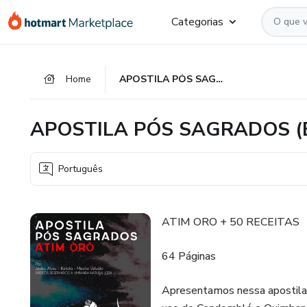
Ir
Ir
Ir
Categorias
para
para
para
o
o
o
conteúdo
pagamento
rodapé
Home
APOSTILA PÓS SAGRADOS (BEM E MAL) ''ATIM ÒRÒ''
principal
APOSTILA PÓS SAGRADOS (BE
Português
ATIM ORO + 50 RECEITAS
64 Páginas
Apresentamos nessa apostil