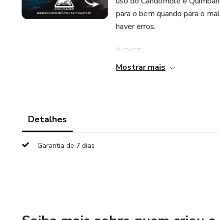
uso do Candomblé e Quimbanda
para o bem quando para o mal.
haver erros.
ÍNDICE:
Mostrar mais
AO LEITOR
NOTA
Detalhes
PÓ DE SEGREDO
Garantia de 7 dias
PÓ BENÉFICO
-PÓ PARA ABRIR CAMINH
-PÓ PARA TRAZER DINHEI