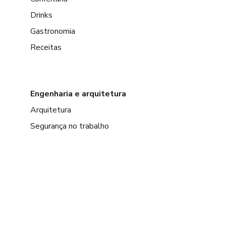
-PÓ DE MISÉRIA
Drinks
Gastronomia
-PÓ DE ESPÍRITOS MORTO
Receitas
-PÓ DE ESCASSEZ
-PÓ DE TRANCAR CAMINH
Engenharia e arquitetura
CONSIDERAÇÕES FINAIS
Arquitetura
Segurança no trabalho