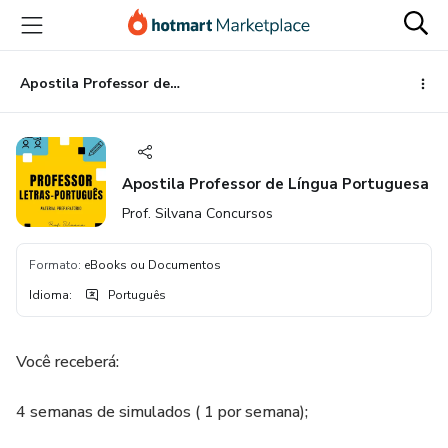
Ir
Ir
Ir
para
para
para
o
o
o
conteúdo
pagamento
rodapé
Apostila Professor de Língua Portuguesa
principal
Apostila Professor de Língua Portuguesa
Prof. Silvana Concursos
Formato
:
eBooks ou Documentos
Idioma
:
Português
Você receberá:
4 semanas de simulados ( 1 por semana);