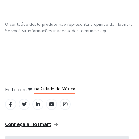
O conteúdo deste produto não representa a opinião da Hotmart.
Se você vir informações inadequadas,
denuncie aqui
em Bogotá
em Amsterdam
em Madrid
na Cidade do México
Feito com
❤
em Belo Horizonte
Conheça a Hotmart