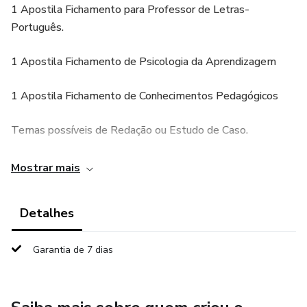
1 Apostila Fichamento para Professor de Letras-
Português.
1 Apostila Fichamento de Psicologia da Aprendizagem
1 Apostila Fichamento de Conhecimentos Pedagógicos
Temas possíveis de Redação ou Estudo de Caso.
Acesso Imediato a Materiais Exclusivos em Formato de
Mostrar mais
Fichamento para Estudar na Reta Final dos Concursos!
Detalhes
Domine as Técnicas de Estudo Mais Eficazes e Alcance
Resultados Extraordinários em Menos Tempo!
Garantia de 7 dias
Aprenda com Especialista com Mais de 7 Anos de
Experiência e Garanta sua Aprovação!