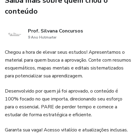
Saiba mais sobre quem criou o
Cansado de adiar seu sonho de conquistar a vaga dos
conteúdo
sonhos no concurso público? Chega de perder tempo com
materiais desatualizados e ineficazes! A Mentoria Turbo
para Concursos é a sua chave para o sucesso!
Prof. Silvana Concursos
9 Ano Hotmarter
Com acesso imediato a materiais exclusivos em formato
Chegou a hora de elevar seus estudos! Apresentamos o
de fichamento, você terá em mãos a ferramenta perfeita
material para quem busca a aprovação. Conte com resumos
para revisar os conteúdos de forma rápida e eficaz na reta
esquemáticos, mapas mentais e editais sistematizados
final dos concursos. Desenvolvidos por especialista com
para potencializar sua aprendizagem.
mais de 7 anos de experiência, os materiais da mentoria
ajudarão a:
Desenvolvido por quem já foi aprovado, o conteúdo é
100% focado no que importa, direcionando seu esforço
Assimilar os conteúdos de forma mais rápida e profunda
para o essencial. PARE de perder tempo e comece a
Identificar os pontos mais importantes para revisão
estudar de forma estratégica e eficiente.
Fixar o conhecimento na memória de longo prazo
Garanta sua vaga! Acesso vitalício e atualizações inclusas.