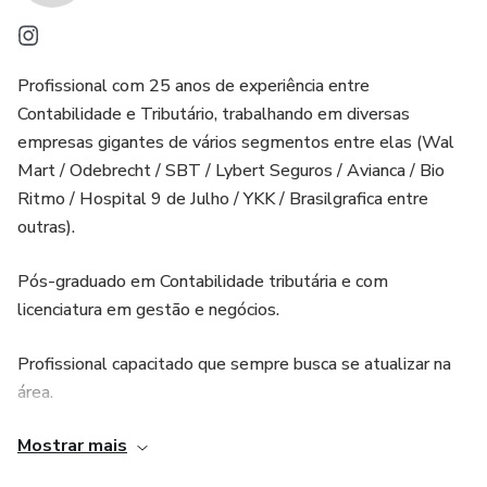
Profissional com 25 anos de experiência entre
Contabilidade e Tributário, trabalhando em diversas
empresas gigantes de vários segmentos entre elas (Wal
Mart / Odebrecht / SBT / Lybert Seguros / Avianca / Bio
Ritmo / Hospital 9 de Julho / YKK / Brasilgrafica entre
outras).
Pós-graduado em Contabilidade tributária e com
licenciatura em gestão e negócios.
Profissional capacitado que sempre busca se atualizar na
área.
Mostrar mais
Iniciou sua carreira aos 18 anos, já subindo alguns degraus
pois em seu primeiro emprego começou como auxiliar