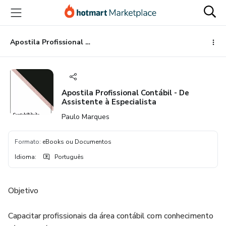
Ir
Ir
Ir
para
para
para
o
o
o
conteúdo
pagamento
rodapé
Apostila Profissional Contábil - De Assistente à Especialista
principal
Apostila Profissional Contábil - De
Assistente à Especialista
Paulo Marques
Formato
:
eBooks ou Documentos
Idioma
:
Português
Objetivo
Capacitar profissionais da área contábil com conhecimento