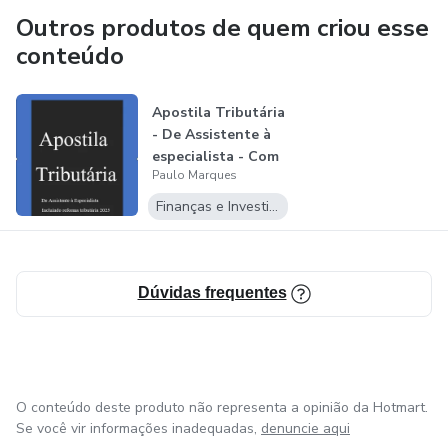
administrativo sênior no Walmart onde por esse motivo
Outros produtos de quem criou esse
escolheu estudar a área financeira, conseguiu se destacar
conteúdo
logo nos primeiros meses e ganhou prêmio de melhor
funcionário do mês e teve sua foto colada no painel da
Apostila Tributária
empresa.
- De Assistente à
especialista - Com
Estudou técnico em Contabilidade onde conseguiu seu
Paulo Marques
com...
CRC, se formou em Administração e depois a pós
Finanças e Investimentos
mencionada acima, na sequência fez licenciamento, hoje ele
está direcionando a carreira para se tornar um Corporate
Coach (Treinador Coorporativo).
Dúvidas frequentes
O conteúdo deste produto não representa a opinião da Hotmart.
Se você vir informações inadequadas,
denuncie aqui