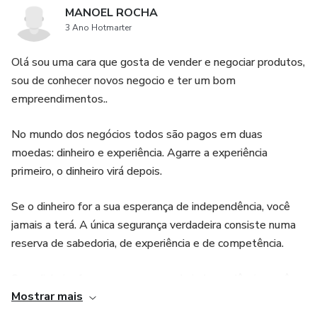
MANOEL ROCHA
3 Ano Hotmarter
Olá sou uma cara que gosta de vender e negociar produtos,
sou de conhecer novos negocio e ter um bom
empreendimentos..
No mundo dos negócios todos são pagos em duas
moedas: dinheiro e experiência. Agarre a experiência
primeiro, o dinheiro virá depois.
Se o dinheiro for a sua esperança de independência, você
jamais a terá. A única segurança verdadeira consiste numa
reserva de sabedoria, de experiência e de competência.
Se o dinheiro for a sua esperança de independência, você
Mostrar mais
jamais a terá. A única segurança verdadeira consiste numa
reserva de sabedoria, de experiência e de competência.