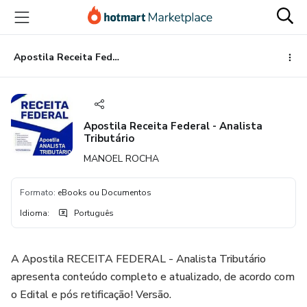
Ir
Ir
Ir
para
para
para
o
o
o
conteúdo
pagamento
rodapé
Apostila Receita Federal - Analista Tributário
principal
Apostila Receita Federal - Analista
Tributário
MANOEL ROCHA
Formato
:
eBooks ou Documentos
Idioma
:
Português
A Apostila RECEITA FEDERAL - Analista Tributário
apresenta conteúdo completo e atualizado, de acordo com
o Edital e pós retificação! Versão.