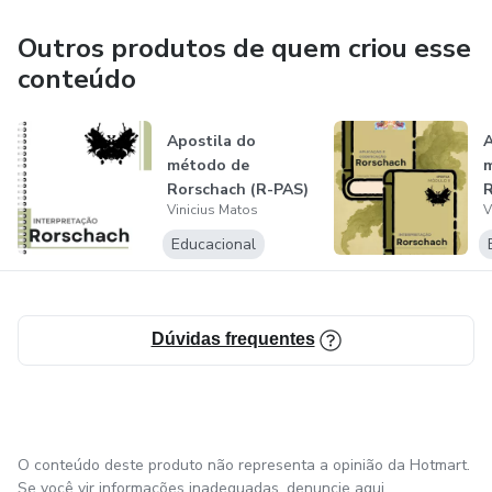
Outros produtos de quem criou esse
conteúdo
Apostila do
A
método de
Rorschach (R-PAS)
R
Vinicius Matos
V
- Módulo II
M
Educacional
Dúvidas frequentes
O conteúdo deste produto não representa a opinião da Hotmart.
Se você vir informações inadequadas,
denuncie aqui