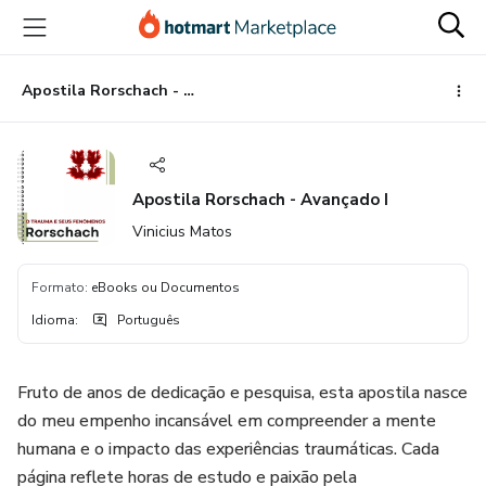
Ir
Ir
Ir
para
para
para
o
o
o
conteúdo
pagamento
rodapé
Apostila Rorschach - Avançado I
principal
Apostila Rorschach - Avançado I
Vinicius Matos
Formato
:
eBooks ou Documentos
Idioma
:
Português
Fruto de anos de dedicação e pesquisa, esta apostila nasce
do meu empenho incansável em compreender a mente
humana e o impacto das experiências traumáticas. Cada
página reflete horas de estudo e paixão pela