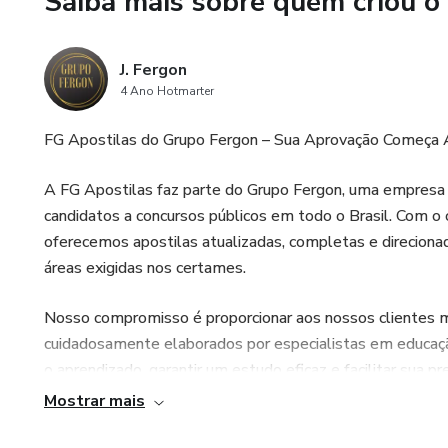
Saiba mais sobre quem criou o
Facilidade de Acompanhamento:
possa estudar de forma eficie
J. Fergon
Formato Digital e Imediato: A
4 Ano Hotmarter
imediatamente, sem perder 
FG Apostilas do Grupo Fergon – Sua Aprovação Começa 
Não deixe a aprovação para d
assunto. Adquira agora a sua A
A FG Apostilas faz parte do Grupo Fergon, uma empresa e
Guadalupe - Piauí e comece h
candidatos a concursos públicos em todo o Brasil. Com o o
oferecemos apostilas atualizadas, completas e direcionada
Garanta sua vaga. Estude com 
áreas exigidas nos certames.
Nosso compromisso é proporcionar aos nossos clientes ma
cuidadosamente elaborados por especialistas em educação
o aprendizado, garantir um estudo eficaz e facilitar sua 
Mostrar mais
Por que escolher a FG Apostilas?