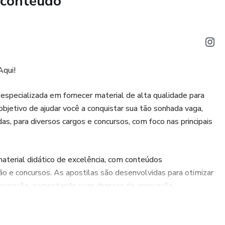
 conteúdo
 Estruturada de maneira clara e prática, para que você
nte.
dquira sua apostila online e comece a estudar
tempo!
Aqui!
epois! Invista na sua preparação com quem entende do
postila para o cargo de Serviços Gerais da Prefeitura de
specializada em fornecer material de alta qualidade para
oje mesmo a caminhada rumo à sua vaga!
bjetivo de ajudar você a conquistar sua tão sonhada vaga,
s, para diversos cargos e concursos, com foco nas principais
qualidade. Vença o concurso!
terial didático de excelência, com conteúdos
 e concursos. As apostilas são desenvolvidas para otimizar
preparação, aumentando suas chances de aprovação.