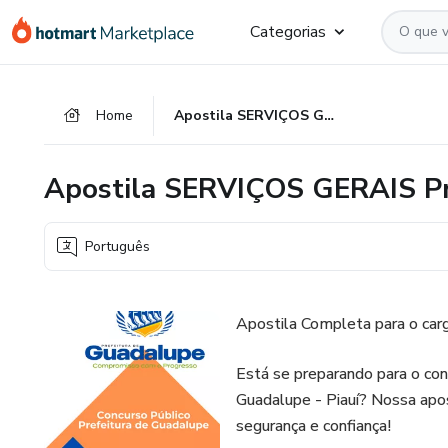
Ir
Ir
Ir
Categorias
para
para
para
o
o
o
conteúdo
pagamento
rodapé
Home
Apostila SERVIÇOS GERAIS Prefeitura de Guadalupe -PI
principal
Apostila SERVIÇOS GERAIS Pre
Português
Apostila Completa para o carg
Está se preparando para o con
Guadalupe - Piauí? Nossa apos
segurança e confiança!