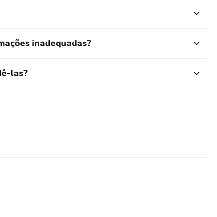
rmações inadequadas?
ê-las?