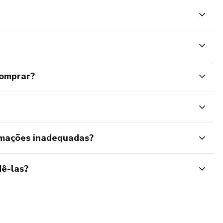
comprar?
rmações inadequadas?
ê-las?