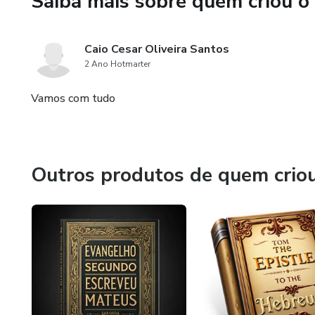
Saiba mais sobre quem criou o
Então, não perca a chance de a
apóstolo Paulo. Prepare-se p
Caio Cesar Oliveira Santos
2 Ano Hotmarter
se tornou um dos pilares do cr
Vamos com tudo
Então, não perca a chance de a
apóstolo Paulo. Prepare-se p
se tornou um dos pilares do cr
Outros produtos de quem crio