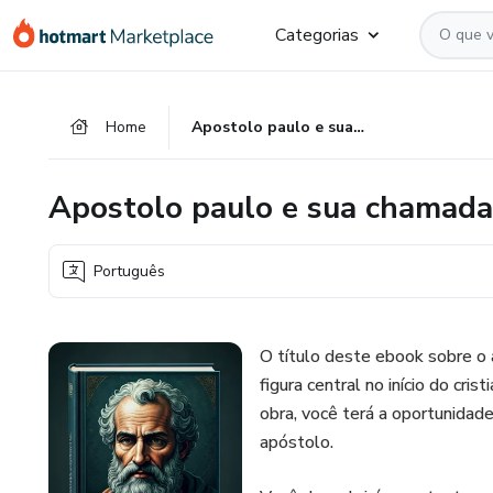
Ir
Ir
Ir
Categorias
para
para
para
o
o
o
conteúdo
pagamento
rodapé
Home
Apostolo paulo e sua chamada ministerial
principal
Apostolo paulo e sua chamada 
Português
O título deste ebook sobre o 
figura central no início do cr
obra, você terá a oportunidad
apóstolo.