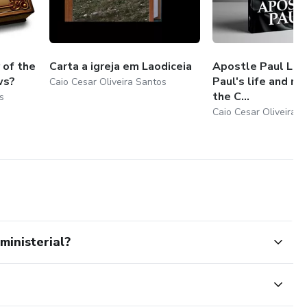
of the
Carta a igreja em Laodiceia
Apostle Paul Les
ws?
Paul's life and min
Caio Cesar Oliveira Santos
the C...
s
Caio Cesar Oliveira 
inisterial?