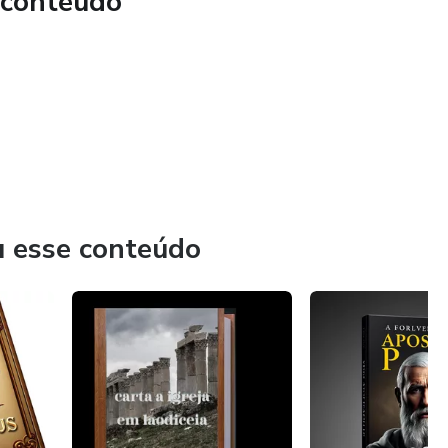
 conteúdo
dquirir este ebook e mergulhar na fascinante vida do
ara ser desafiado e inspirado pela jornada deste homem que
istianismo.
dquirir este ebook e mergulhar na fascinante vida do
ara ser desafiado e inspirado pela jornada deste homem que
istianismo.
u esse conteúdo