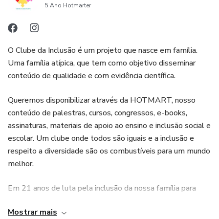
5 Ano Hotmarter
O Clube da Inclusão é um projeto que nasce em família.
Uma família atípica, que tem como objetivo disseminar
conteúdo de qualidade e com evidência científica.
Queremos disponibilizar através da HOTMART, nosso
conteúdo de palestras, cursos, congressos, e-books,
assinaturas, materiais de apoio ao ensino e inclusão social e
escolar. Um clube onde todos são iguais e a inclusão e
respeito a diversidade são os combustíveis para um mundo
melhor.
Em 21 anos de luta pela inclusão da nossa família para
conseguir incluir nosso filho na sociedade e na escola,
Mostrar mais
pudemos perceber que a inclusão não é somente um