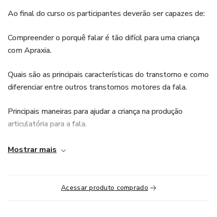
Ao final do curso os participantes deverão ser capazes de:
Compreender o porquê falar é tão difícil para uma criança
com Apraxia.
Quais são as principais características do transtorno e como
diferenciar entre outros transtornos motores da fala.
Principais maneiras para ajudar a criança na produção
articulatória para a fala.
Conteúdo:
Mostrar mais
Desenvolvimento da linguagem: Qual é o esperado?
Acessar produto comprado
Quais são os Transtornos motores da fala?