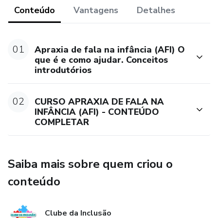
O que é Apraxia de Fala na Infância e quais os sinais?
Conteúdo
Vantagens
Detalhes
Quais os principais métodos de Tratamento?
01
Apraxia de fala na infância (AFI) O
Como podemos ajudar em casa e na escola?
que é e como ajudar. Conceitos
introdutórios
Público alvo:
02
Pais, Professores, Médicos, Profissionais de enfermagem,
CURSO APRAXIA DE FALA NA
INFÂNCIA (AFI) - CONTEÚDO
Fonoaudiólogas, Psicólogas, TOs, Educadores Físicos ou
COMPLETAR
qualquer outro profissional interessado em entender sobre
AFI.Aulas expositivas, online, com participação dos alunos;
Saiba mais sobre quem criou o
Apresentações de vídeos buscando facilitar a
compreensão da prática.
conteúdo
Clube da Inclusão