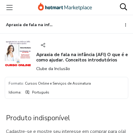
Ir
Ir
Ir
para
para
para
o
o
o
conteúdo
pagamento
rodapé
Apraxia de fala na infância (AFI) O que é e como ajudar. Conceitos introdutórios
principal
Apraxia de fala na infância (AFI) O que é e
como ajudar. Conceitos introdutórios
Clube da Inclusão
Formato
:
Cursos Online e Serviços de Assinatura
Idioma
:
Português
Produto indisponível
Cadastre-se e mostre seu interesse em comprar para o(a)