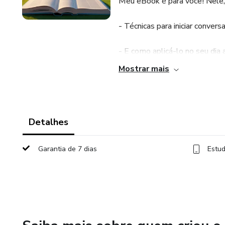
Meu eBook é para você! Nele,
- Técnicas para iniciar conver
- E como aplicá-lo no seu dia a
Mostrar mais
Com essas estratégias, você e
- Conquistar novos amigos
Detalhes
- Desenvolver relacionamentos
Garantia de 7 dias
Estud
- Aumentar sua confiança soci
Baixe agora o meu eBook e co