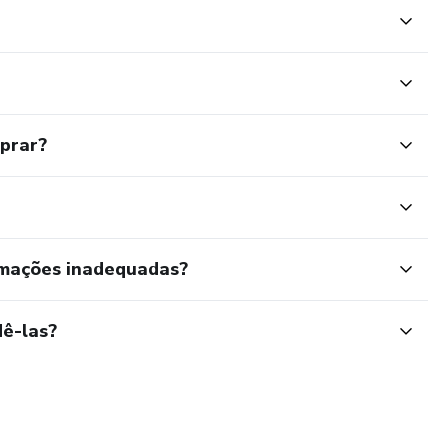
mprar?
rmações inadequadas?
ê-las?