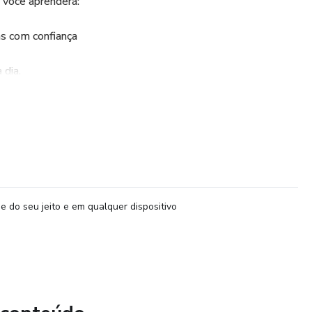
 você aprenderá:
sas com confiança
 dia.
stará preparado para:
 significativos
e do seu jeito e em qualquer dispositivo
al
mece a falar com alguém com confiança!"