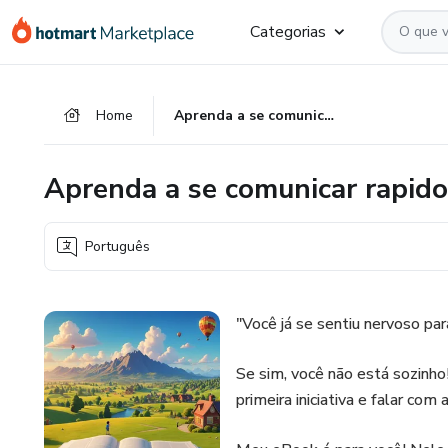
Ir
Ir
Ir
Categorias
para
para
para
o
o
o
conteúdo
pagamento
rodapé
Home
Aprenda a se comunicar rapido e pratico.
principal
Aprenda a se comunicar rapido 
Português
"Você já se sentiu nervoso pa
Se sim, você não está sozinho
primeira iniciativa e falar com