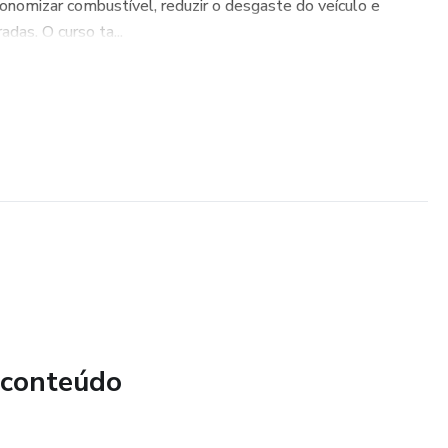
onomizar combustível, reduzir o desgaste do veículo e
das. O curso ta...
 conteúdo