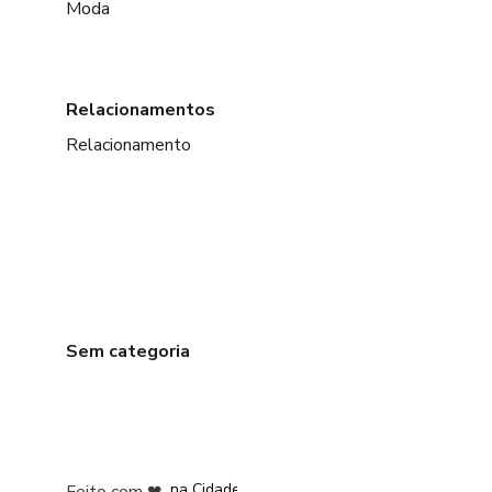
Moda
Relacionamentos
Relacionamento
Sem categoria
em Bogotá
em Amsterdam
em Madrid
na Cidade do México