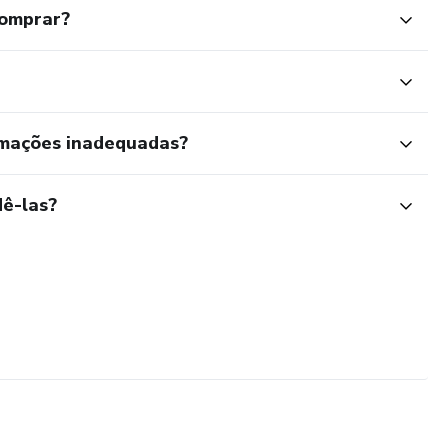
comprar?
rmações inadequadas?
ê-las?