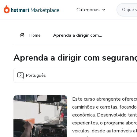
Ir
Ir
Ir
Categorias
para
para
para
o
o
o
conteúdo
pagamento
rodapé
Home
Aprenda a dirigir com segurança e economia
principal
Aprenda a dirigir com seguran
Português
Este curso abrangente oferec
caminhões e carretas, focando 
econômica. Desenvolvido tant
experientes, o programa abord
veículos, desde automóveis at