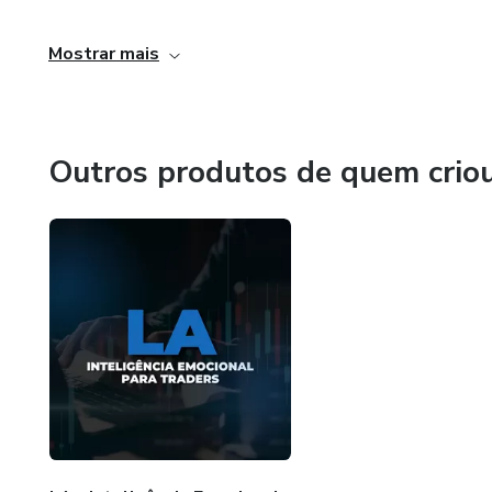
"O meu maior objetivo é revolucionar o mercado financeiro
Mostrar mais
Brasil"
Outros produtos de quem crio