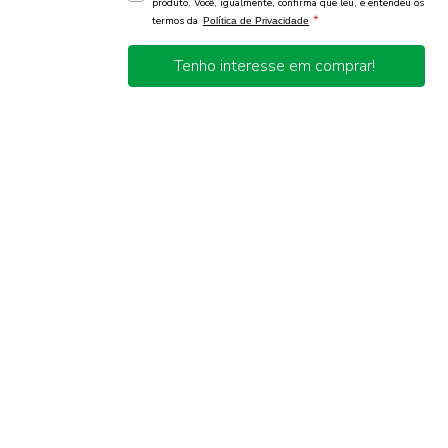
produto. Você, igualmente, confirma que leu, e entendeu os
*
termos da
Política de Privacidade
Tenho interesse em comprar!