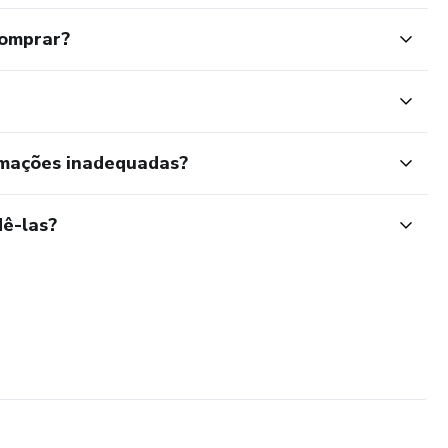
comprar?
rmações inadequadas?
ê-las?