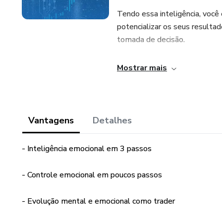
Tendo essa inteligência, você
potencializar os seus resulta
tomada de decisão.
Esse é um manual completo pr
Mostrar mais
Medos, ansiedade, estresse, euf
aprendeu no gráfico, não saber 
uma sequência de loss, ficar c
Vantagens
Detalhes
monstros de um trader.
- Inteligência emocional em 3 passos
Nesse manual você vai dar os 
passos rumo a transformação 
- Controle emocional em poucos passos
- Evolução mental e emocional como trader