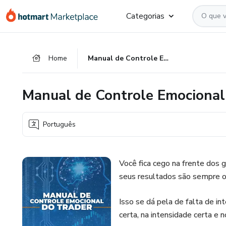
Ir
Ir
Ir
Categorias
para
para
para
o
o
o
conteúdo
pagamento
rodapé
Home
Manual de Controle Emocional do Trader
principal
Manual de Controle Emocional
Português
Você fica cego na frente dos
seus resultados são sempre 
Isso se dá pela de falta de in
certa, na intensidade certa e