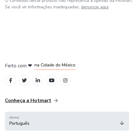
O conteúdo deste produto não representa a opinião da Hotmart.
Se você vir informações inadequadas,
denuncie aqui
em Bogotá
em Amsterdam
em Madrid
na Cidade do México
Feito com
❤
em Belo Horizonte
Conheça a Hotmart
Idioma
Português