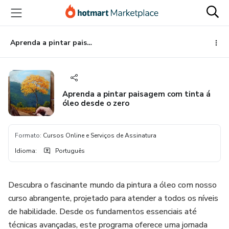
Ir
Ir
Ir
para
para
para
o
o
o
conteúdo
pagamento
rodapé
Aprenda a pintar paisagem com tinta á óleo desde o zero
principal
Aprenda a pintar paisagem com tinta á
óleo desde o zero
Formato
:
Cursos Online e Serviços de Assinatura
Idioma
:
Português
Descubra o fascinante mundo da pintura a óleo com nosso
curso abrangente, projetado para atender a todos os níveis
de habilidade. Desde os fundamentos essenciais até
técnicas avançadas, este programa oferece uma jornada