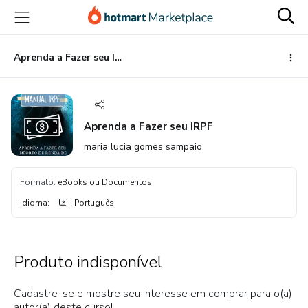
Ir
Ir
Ir
para
para
para
o
o
o
conteúdo
pagamento
rodapé
Aprenda a Fazer seu IRPF
principal
Aprenda a Fazer seu IRPF
maria lucia gomes sampaio
Formato
:
eBooks ou Documentos
Idioma
:
Português
Produto indisponível
Cadastre-se e mostre seu interesse em comprar para o(a)
autor(a) deste curso!