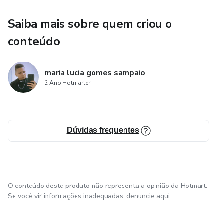
Saiba mais sobre quem criou o
Rendimentos Tributáveis e Isentos:
conteúdo
Explicação abrangente sobre os diferentes tipos de
rendimentos tributáveis e isentos, como salários,
investimentos, aluguéis e mais, auxiliando na compreensão
maria lucia gomes sampaio
2 Ano Hotmarter
das nuances dessas categorias.
Estratégias de Investimento e Tributação:
Dúvidas frequentes
Orientações sobre investimentos mais vantajosos para
redução da tributação, incluindo como declarar ações,
fundos de investimento, renda fixa e variável.
Análise de Casos Práticos:
O conteúdo deste produto não representa a opinião da Hotmart.
Se você vir informações inadequadas,
denuncie aqui
Estudos de caso reais, com diferentes perfis de