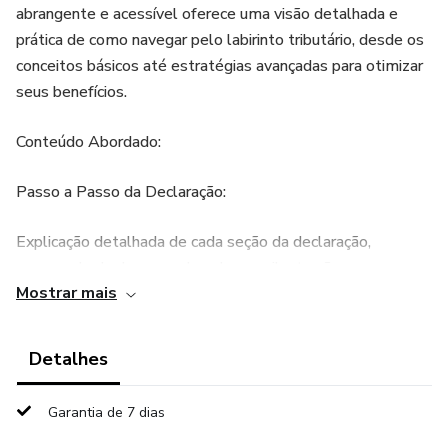
abrangente e acessível oferece uma visão detalhada e
prática de como navegar pelo labirinto tributário, desde os
conceitos básicos até estratégias avançadas para otimizar
seus benefícios.
Conteúdo Abordado:
Passo a Passo da Declaração:
Explicação detalhada de cada seção da declaração,
acompanhada de exemplos claros e ilustrações para
Mostrar mais
facilitar o entendimento.
Despesas Dedutíveis:
Detalhes
Detalhamento minucioso das despesas que podem ser
Garantia de 7 dias
deduzidas, incluindo saúde, educação, previdência, doações
e outros, com dicas para maximizar esses benefícios.