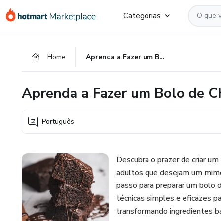
Ir
Ir
Ir
Categorias
para
para
para
o
o
o
conteúdo
pagamento
rodapé
Home
Aprenda a Fazer um Bolo de Chocolate Delicioso
principal
Aprenda a Fazer um Bolo de Ch
Português
Descubra o prazer de criar um
adultos que desejam um mimo e
passo para preparar um bolo d
técnicas simples e eficazes p
transformando ingredientes b