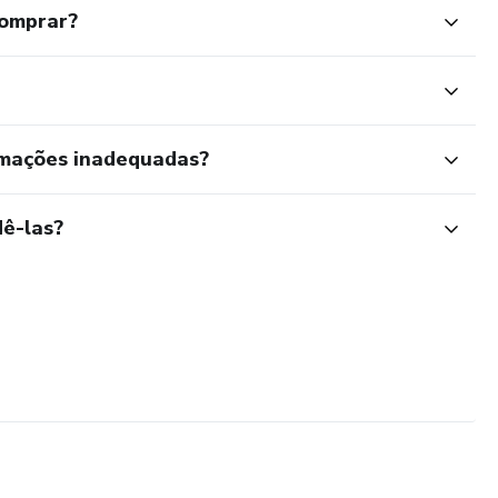
comprar?
rmações inadequadas?
ê-las?