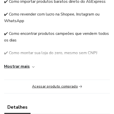
✔️ Como importar produtos baratos direto do AliExpress
✔️ Como revender com lucro na Shopee, Instagram ou
WhatsApp
✔️ Como encontrar produtos campeões que vendem todos
os dias
✔️ Como montar sua loja do zero, mesmo sem CNPJ
✔️ Estratégias de vendas para vender todos os dias
Mostrar mais
✔️ Bônus: Lista de produtos prontos para revenda em
2025
Acessar produto comprado
Detalhes