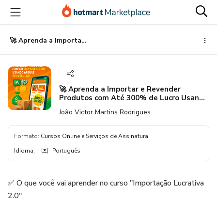
Ir
Ir
Ir
para
para
para
o
o
o
conteúdo
pagamento
rodapé
🚀 Aprenda a Importar e Revender Produtos com Até 300% de Lucro Usando Apenas Seu Celular!
principal
🚀 Aprenda a Importar e Revender
Produtos com Até 300% de Lucro Usando
Apenas Seu Celular!
João Victor Martins Rodrigues
Formato
:
Cursos Online e Serviços de Assinatura
Idioma
:
Português
✅ O que você vai aprender no curso "Importação Lucrativa
2.0"