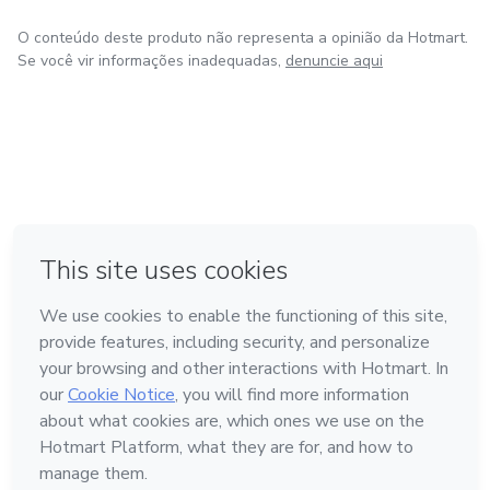
O conteúdo deste produto não representa a opinião da Hotmart.
Se você vir informações inadequadas,
denuncie aqui
em Amsterdam
em Madrid
em Bogotá
Feito com
❤
em Belo Horizonte
na Cidade do México
Conheça a Hotmart
Idioma
Português