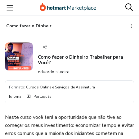
Ir
Ir
Ir
para
para
para
o
o
o
conteúdo
pagamento
rodapé
Como fazer o Dinheiro Trabalhar para Você?
principal
Como fazer o Dinheiro Trabalhar para
Você?
eduardo silveira
Formato
:
Cursos Online e Serviços de Assinatura
Idioma
:
Português
Neste curso você terá a oportunidade que não tive ao
começar os meus investimento: economizar tempo e evitar
erros comuns que a maioria dos iniciantes cometem na