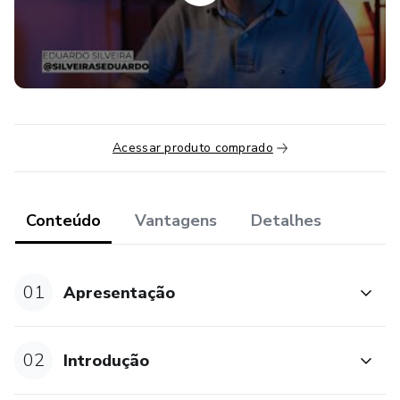
Aviso Legal: Todas as estratégias e investimentos
envolvem risco de perda. Nenhuma informação contida
neste produto deve ser interpretada como uma garantia de
resultados.
Acessar produto comprado
Conteúdo
Vantagens
Detalhes
01
Apresentação
02
Introdução