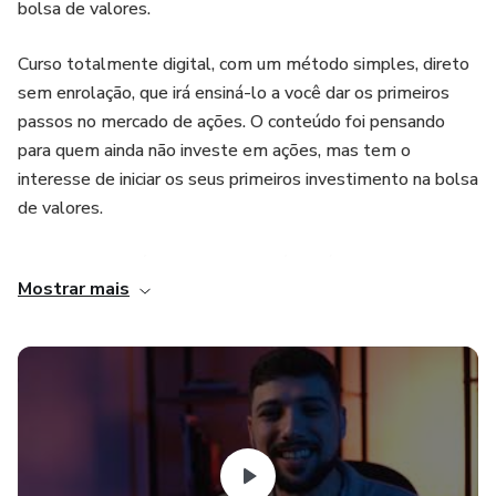
bolsa de valores.
Curso totalmente digital, com um método simples, direto
sem enrolação, que irá ensiná-lo a você dar os primeiros
passos no mercado de ações. O conteúdo foi pensando
para quem ainda não investe em ações, mas tem o
interesse de iniciar os seus primeiros investimento na bolsa
de valores.
O principal propósito deste curso é ajudá-lo a entender de
Mostrar mais
uma forma simples e de fácil compreensão como funciona
o mercado financeiro, em especial a bolsa de valores. Com
esta didática você não terá dificuldades de acompanhar o
conteúdo.
O compromisso deste curso é orientá-lo até a compra da
sua primeira ação na B3 com absoluta segurança e
confiança.