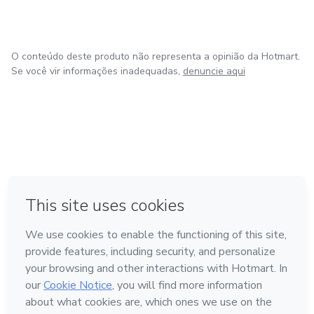
O conteúdo deste produto não representa a opinião da Hotmart.
Se você vir informações inadequadas,
denuncie aqui
em Bogotá
em Amsterdam
em Madrid
na Cidade do México
Feito com
❤
em Belo Horizonte
Conheça a Hotmart