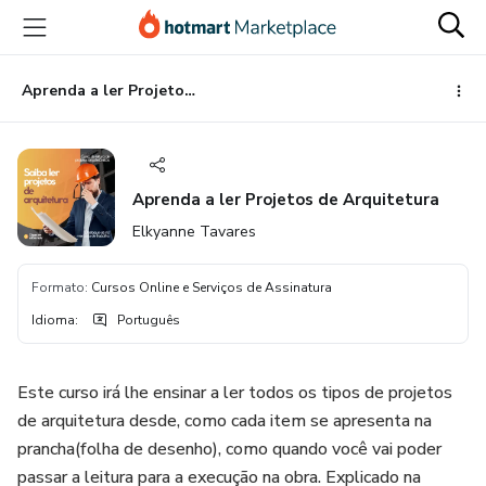
Ir
Ir
Ir
para
para
para
o
o
o
conteúdo
pagamento
rodapé
Aprenda a ler Projetos de Arquitetura
principal
Aprenda a ler Projetos de Arquitetura
Elkyanne Tavares
Formato
:
Cursos Online e Serviços de Assinatura
Idioma
:
Português
Este curso irá lhe ensinar a ler todos os tipos de projetos
de arquitetura desde, como cada item se apresenta na
prancha(folha de desenho), como quando você vai poder
passar a leitura para a execução na obra. Explicado na