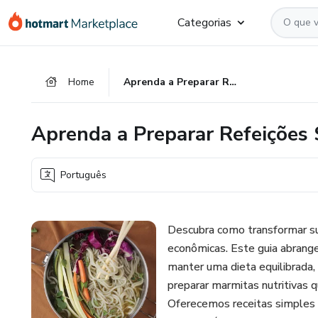
Ir
Ir
Ir
Categorias
para
para
para
o
o
o
conteúdo
pagamento
rodapé
Home
Aprenda a Preparar Refeições Saudáveis e Econômicas em Casa
principal
Aprenda a Preparar Refeições
Português
Descubra como transformar sua
econômicas. Este guia abrange
manter uma dieta equilibrad
preparar marmitas nutritivas
Oferecemos receitas simples e