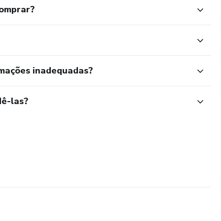
comprar?
rmações inadequadas?
ê-las?