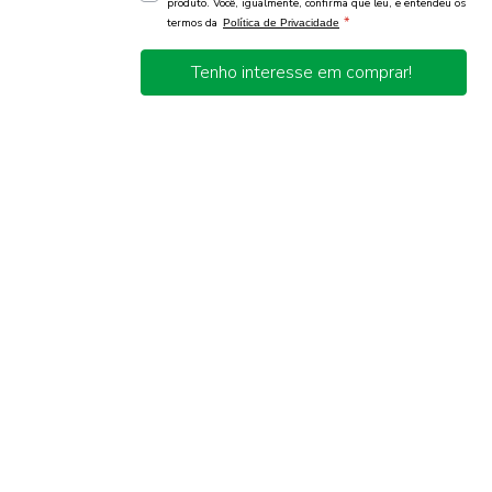
produto. Você, igualmente, confirma que leu, e entendeu os
*
termos da
Política de Privacidade
Tenho interesse em comprar!