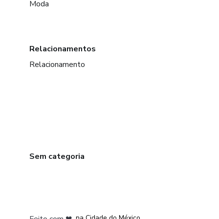
Moda
Relacionamentos
Relacionamento
Sem categoria
em Bogotá
em Amsterdam
em Madrid
na Cidade do México