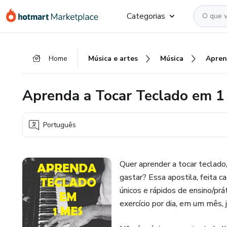
Ir
Ir
Ir
Categorias
para
para
para
o
o
o
conteúdo
pagamento
rodapé
Home
Música e artes
Música
principal
Aprenda a Tocar Teclado em 1
Português
Quer aprender a tocar teclado
gastar? Essa apostila, feita 
únicos e rápidos de ensino/pr
exercício por dia, em um mês, 