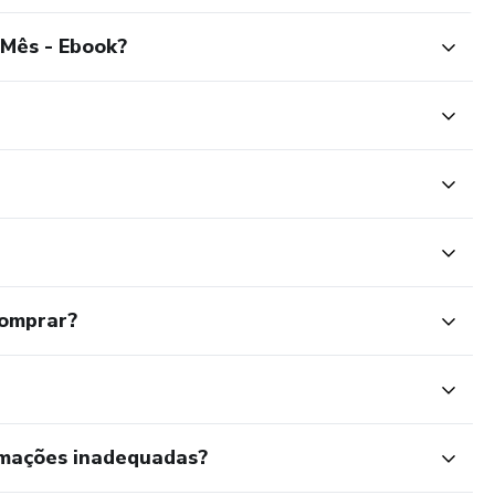
Mês - Ebook?
comprar?
rmações inadequadas?