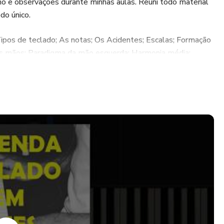
ho e observações durante minhas aulas. Reuni todo material
do único.
ipos de teclado; As notas; Os Acidentes; Escalas; Formação
as mãos; Paradigma da mão esquerda; Harmonia média;
o.
os.