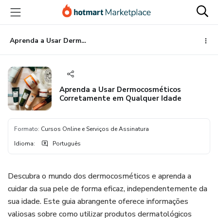
Ir
Ir
Ir
para
para
para
o
o
o
conteúdo
pagamento
rodapé
Aprenda a Usar Dermocosméticos Corretamente em Qualquer Idade
principal
Aprenda a Usar Dermocosméticos
Corretamente em Qualquer Idade
Formato
:
Cursos Online e Serviços de Assinatura
Idioma
:
Português
Descubra o mundo dos dermocosméticos e aprenda a
cuidar da sua pele de forma eficaz, independentemente da
sua idade. Este guia abrangente oferece informações
valiosas sobre como utilizar produtos dermatológicos