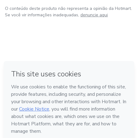
O conteúdo deste produto não representa a opinião da Hotmart.
Se você vir informações inadequadas,
denuncie aqui
em Bogotá
em Amsterdam
em Madrid
na Cidade do México
Feito com
❤
em Belo Horizonte
Conheça a Hotmart
Idioma
Português