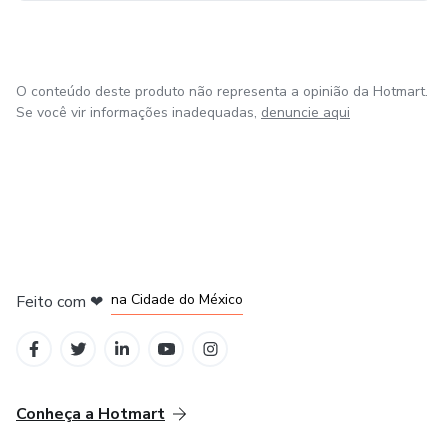
O conteúdo deste produto não representa a opinião da Hotmart.
Se você vir informações inadequadas,
denuncie aqui
em Bogotá
em Amsterdam
em Madrid
na Cidade do México
Feito com
❤
em Belo Horizonte
Conheça a Hotmart