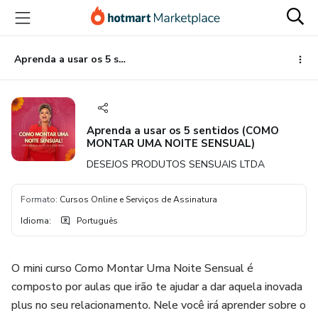
Ir
Ir
Ir
para
para
para
o
o
o
conteúdo
pagamento
rodapé
Aprenda a usar os 5 sentidos (COMO MONTAR UMA NOITE SENSUAL)
principal
Aprenda a usar os 5 sentidos (COMO
MONTAR UMA NOITE SENSUAL)
DESEJOS PRODUTOS SENSUAIS LTDA
Formato
:
Cursos Online e Serviços de Assinatura
Idioma
:
Português
O mini curso Como Montar Uma Noite Sensual é
composto por aulas que irão te ajudar a dar aquela inovada
plus no seu relacionamento. Nele você irá aprender sobre o