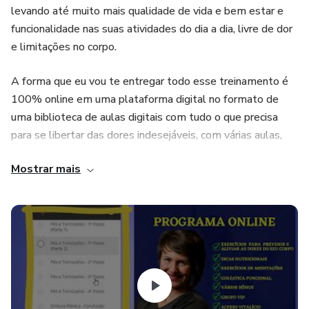
levando até muito mais qualidade de vida e bem estar e
funcionalidade nas suas atividades do dia a dia, livre de dor
e limitações no corpo.
A forma que eu vou te entregar todo esse treinamento é
100% online em uma plataforma digital no formato de
uma biblioteca de aulas digitais com tudo o que precisa
para se libertar das dores indesejáveis, com várias aulas,
material de apoio e tutoriais completos para aprender tudo
Mostrar mais
sobre prevenção e alívio de dores no corpo. Além disso, o
grupo vip de whatsapp proporciona interação entre os
alunos do programa Método LAMF e a convivência entre
os alunos compartilhando e ajudando um com os outros.
OS 4 PILARES DO MÉTODO LAMF:
LIBERAR O QUE ESTÁ PRESO (LIBERAÇÃO