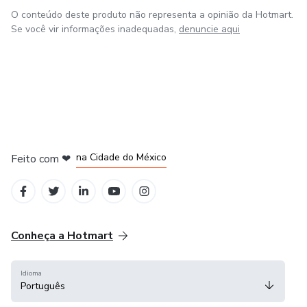
O conteúdo deste produto não representa a opinião da Hotmart.
Se você vir informações inadequadas,
denuncie aqui
em Bogotá
em Amsterdam
em Madrid
na Cidade do México
Feito com
❤
em Belo Horizonte
Conheça a Hotmart
Idioma
Português