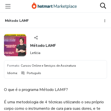
Ir
Ir
Ir
para
para
para
o
o
o
conteúdo
pagamento
rodapé
Método LAMF
principal
Método LAMF
Letícia
Formato
:
Cursos Online e Serviços de Assinatura
Idioma
:
Português
O que é o programa Método LAMF?
É uma metodologia de 4 técnicas utilizando o seu próprio
corpo como o instrumento de cura para suas dores, e te