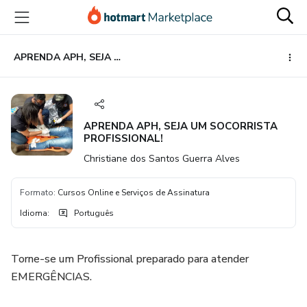
Ir
Ir
Ir
para
para
para
o
o
o
conteúdo
pagamento
rodapé
APRENDA APH, SEJA UM SOCORRISTA PROFISSIONAL!
principal
APRENDA APH, SEJA UM SOCORRISTA
PROFISSIONAL!
Christiane dos Santos Guerra Alves
Formato
:
Cursos Online e Serviços de Assinatura
Idioma
:
Português
Torne-se um Profissional preparado para atender
EMERGÊNCIAS.