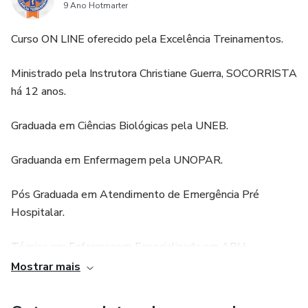
9 Ano Hotmarter
Curso ON LINE oferecido pela Excelência Treinamentos.
Ministrado pela Instrutora Christiane Guerra, SOCORRISTA
há 12 anos.
Graduada em Ciências Biológicas pela UNEB.
Graduanda em Enfermagem pela UNOPAR.
Pós Graduada em Atendimento de Emergência Pré
Hospitalar.
Técnica em Enfermagem Especializada em APH
(Atendimento Pré Hospitalar).
Mostrar mais
Socorrista Profissional, Instrutora de Curso de Socorrista