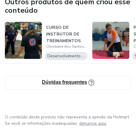
Outros produtos de quem criou esse
Profissional, APH, Primeiros Socorros, Segurança do
conteúdo
Trabalho, Biologia e Áreas Afins.
Experiência da Área da Saúde de mais de 22 anos.
CURSO DE
INSTRUTOR DE
TREINAMENTOS
Christiane dos Santos Guerra Alves
Desenvolvimento Pessoal
Dúvidas frequentes
O conteúdo deste produto não representa a opinião da Hotmart.
Se você vir informações inadequadas,
denuncie aqui