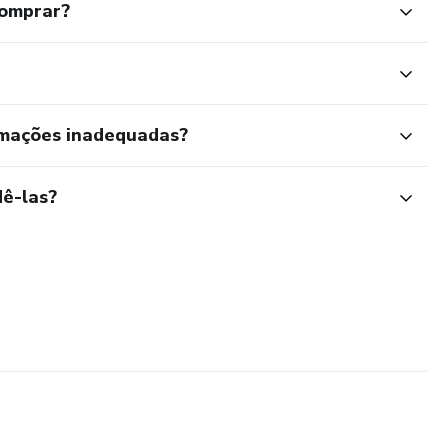
comprar?
rmações inadequadas?
ê-las?