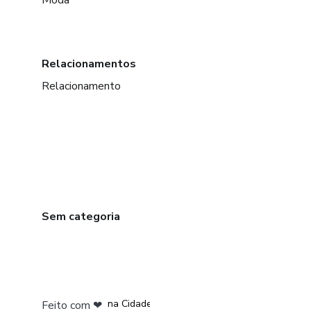
Moda
Relacionamentos
Relacionamento
Sem categoria
em Bogotá
em Amsterdam
em Madrid
na Cidade do México
Feito com
❤