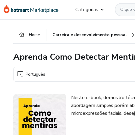
Ir
Ir
Ir
Categorias
para
para
para
o
o
o
conteúdo
pagamento
rodapé
Home
Carreira e desenvolvimento pessoal
principal
Aprenda Como Detectar Menti
Português
Neste e-book, demostro técni
abordagem simples porém abra
microexpressões faciais, des