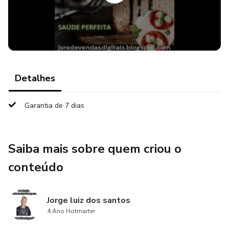
DOCES FITS LOW CARB
SUCOS LOWCARB
PANETONES LOW CARB
Detalhes
40 A 60 RECEITAS LOW CARB COMPLETAS PARA
SAÚDE E VARIEDADES
Garantia de 7 dias
COMPRE O SEU AINDA HOJE!
Saiba mais sobre quem criou o
conteúdo
Jorge luiz dos santos
4 Ano Hotmarter