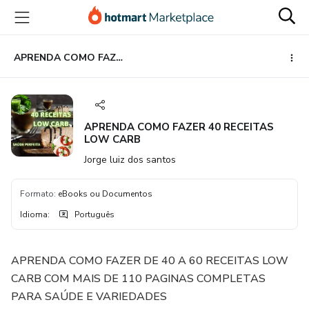
Ir
Ir
Ir
para
para
para
o
o
o
conteúdo
pagamento
rodapé
APRENDA COMO FAZER 40 RECEITAS LOW CARB
principal
APRENDA COMO FAZER 40 RECEITAS
LOW CARB
Jorge luiz dos santos
Formato
:
eBooks ou Documentos
Idioma
:
Português
APRENDA COMO FAZER DE 40 A 60 RECEITAS LOW
CARB COM MAIS DE 110 PAGINAS COMPLETAS
PARA SAÚDE E VARIEDADES