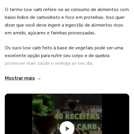
O termo low carb refere-se ao consumo de alimentos com
baixo índice de carboidrato e foco em proteínas. Isso quer
dizer que você deve ingerir a ingestão de alimentos ricos
em amido, açúcares e farinhas processadas.
Os suco low carb feito à base de vegetais pode ser uma
excelente opção para nutrir seu corpo e de quebra
promover mais saúde e energia ao seu dia.
Mostrar mais
Lista de Recceitas Abaixo.
PÃES LOW CAR
CULINARIS LOW CARB
BOLOS LOWCAR