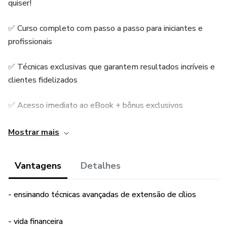
quiser!
✅ Curso completo com passo a passo para iniciantes e
profissionais
✅ Técnicas exclusivas que garantem resultados incríveis e
clientes fidelizados
✅ Acesso imediato ao eBook + bônus exclusivos
⸻
Mostrar mais
Últimas vagas! Garanta já sua vaga por apenas R$47,00
Vantagens
Detalhes
⸻
- ensinando técnicas avançadas de extensão de cílios
Depoimentos de alunas que já estão faturando alto:
- vida financeira