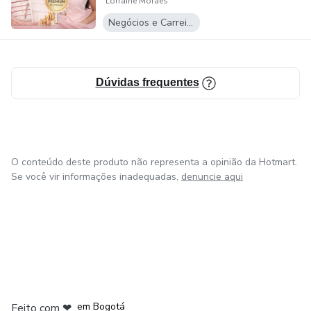
Lorraine Moraes
Negócios e Carreira
Dúvidas frequentes
O conteúdo deste produto não representa a opinião da Hotmart.
Se você vir informações inadequadas,
denuncie aqui
em Amsterdam
em Madrid
em Bogotá
Feito com
❤