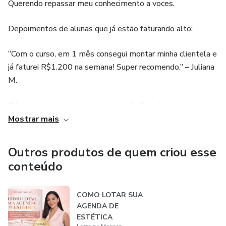
Querendo repassar meu conhecimento a voces.
• Como fidelizar clientes e montar agenda lucrativa
Depoimentos de alunas que já estão faturando alto:
• Marketing básico para divulgar seu serviço
“Com o curso, em 1 mês consegui montar minha clientela e
já faturei R$1.200 na semana! Super recomendo.” – Juliana
⸻
M.
Invista em você e transforme sua renda!
“Nunca imaginei que conseguiria trabalhar de casa e ganhar
tão bem. O método é simples e prático!” – Camila S.
Mostrar mais
Por apenas R$47,00 você garante acesso imediato ao
conteúdo e começa a faturar ainda esta semana.
“As técnicas do eBook são incríveis, e o passo a passo
Outros produtos de quem criou esse
ajudou muito no meu aperfeiçoamento. Vale cada centavo.”
conteúdo
– Ana L.
COMO LOTAR SUA
AGENDA DE
ESTÉTICA