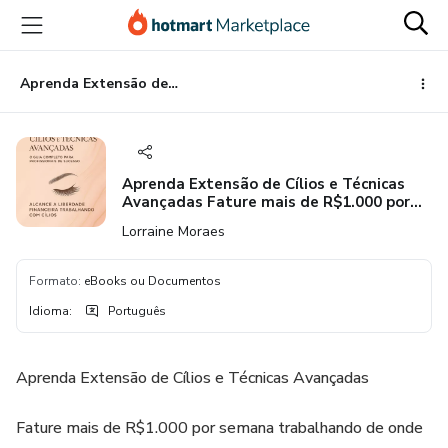
Ir
Ir
Ir
para
para
para
o
o
o
conteúdo
pagamento
rodapé
Aprenda Extensão de Cílios e Técnicas Avançadas Fature mais de R$1.000 por semana trabalhando de onde quiser!
principal
Aprenda Extensão de Cílios e Técnicas
Avançadas Fature mais de R$1.000 por
semana trabalhando de onde quiser!
Lorraine Moraes
Formato
:
eBooks ou Documentos
Idioma
:
Português
Aprenda Extensão de Cílios e Técnicas Avançadas
Fature mais de R$1.000 por semana trabalhando de onde