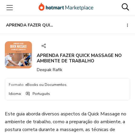
Ir
Ir
Ir
para
para
para
o
o
o
conteúdo
pagamento
rodapé
APRENDA FAZER QUICK MASSAGE NO AMBIENTE DE TRABALHO
principal
APRENDA FAZER QUICK MASSAGE NO
AMBIENTE DE TRABALHO
Deepak Rafik
Formato
:
eBooks ou Documentos
Idioma
:
Português
Este guia aborda diversos aspectos da Quick Massage no
ambiente de trabalho, como a preparação do ambiente, a
postura correta durante a massagem, as técnicas de