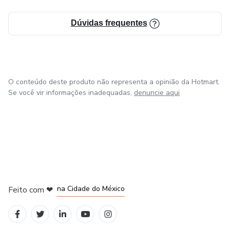
Dúvidas frequentes
O conteúdo deste produto não representa a opinião da Hotmart.
Se você vir informações inadequadas,
denuncie aqui
em Bogotá
em Amsterdam
em Madrid
na Cidade do México
Feito com
❤
em Belo Horizonte