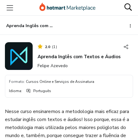
Ir
Ir
Ir
para
para
para
o
o
o
conteúdo
pagamento
rodapé
Aprenda Inglês com Textos e Áudios
principal
2.0
(
1
)
Aprenda Inglês com Textos e Áudios
Felipe Azevedo
Formato
:
Cursos Online e Serviços de Assinatura
Idioma
:
Português
Nesse curso ensinaremos a metodologia mais eficaz para
estudar inglês com textos e áudios! Isso porque, essa é a
metodologia mais utilizada pelos maiores poliglotas do
mundo e, também, porque consegue trazer a fluência de