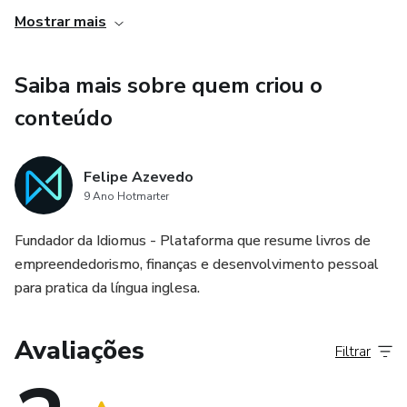
contextos, o que é essencial para desenvolver uma
Mostrar mais
compreensão abrangente do idioma. Além disso, a
diversidade de conteúdo também torna o aprendizado
Saiba mais sobre quem criou o
mais interessante e motivador para os alunos.
conteúdo
Felipe Azevedo
9 Ano Hotmarter
Fundador da Idiomus - Plataforma que resume livros de
empreendedorismo, finanças e desenvolvimento pessoal
para pratica da língua inglesa.
Avaliações
Filtrar