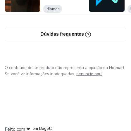
Idiomas
Dúvidas frequentes
O conteúdo deste produto não representa a opinião da Hotmart.
Se você vir informações inadequadas,
denuncie aqui
em Amsterdam
em Madrid
em Bogotá
Feito com
❤