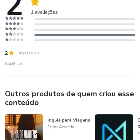
2
1 avaliações
2
02/11/2023
PAMELLA
Outros produtos de quem criou esse
conteúdo
Inglês para Viagens
E
R
Felipe Azevedo
F