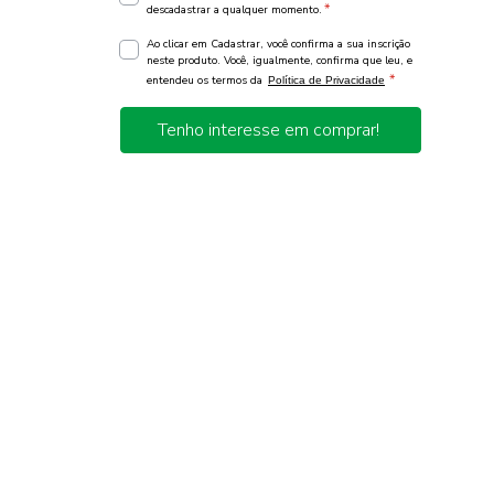
*
descadastrar a qualquer momento.
Ao clicar em Cadastrar, você confirma a sua inscrição
neste produto. Você, igualmente, confirma que leu, e
*
entendeu os termos da
Política de Privacidade
Tenho interesse em comprar!