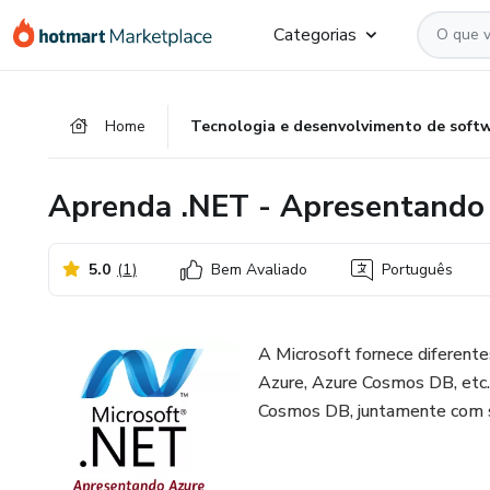
Ir
Ir
Ir
Categorias
para
para
para
o
o
o
conteúdo
pagamento
rodapé
Home
Tecnologia e desenvolvimento de soft
principal
Aprenda .NET - Apresentando
5.0
(
1
)
Bem Avaliado
Português
A Microsoft fornece diferen
Azure, Azure Cosmos DB, etc.
Cosmos DB, juntamente com se