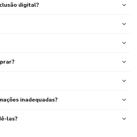
clusão digital?
mprar?
rmações inadequadas?
ê-las?